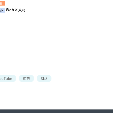
題
Web×人材
ット
ouTube
広告
SNS