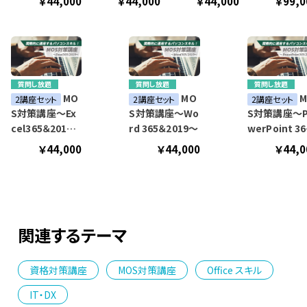
￥44,000
￥44,000
￥44,000
￥99,0
2019～
質問し放題
質問し放題
質問し放題
MO
MO
M
2講座セット
2講座セット
2講座セット
S対策講座～Ex
S対策講座～Wo
S対策講座～P
cel365＆2019
rd 365＆2019～
werPoint 365
～
＆2019～
￥44,000
￥44,000
￥44,0
関連するテーマ
資格対策講座
MOS対策講座
Office スキル
IT・DX