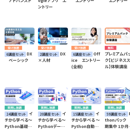
アドバンスド
ogleアプリ エ
エントリー
エントリー
ントリー
受け放題
受け放題
受け放題
無料
DX
DX
Off
プレミアムパ
6講座セット
2講座セット
6講座セット
ク【ビジネス
ベーシック
×人材
ice エントリー
ル】体験講座
(全般)
質問し放題
質問し放題
質問し放題
質問し放題
イ
イ
イ
24講座セット
20講座セット
15講座セット
59講座セット
チから学べる～
チから学べる～
チから学べる ～
thonパック
Python基礎講
Pythonデータ
Python自動化
期集中 1か月