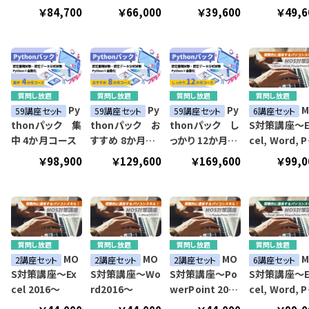
座～
分析資格講座～
講座～
ース
￥84,700
￥66,000
￥39,600
￥49,6
質問し放題
質問し放題
質問し放題
質問し放題
Py
Py
Py
M
59講座セット
59講座セット
59講座セット
6講座セット
thonパック 集
thonパック お
thonパック し
S対策講座～E
中 4か月コース
すすめ 8か月コ
っかり 12か月コ
cel, Word, P
ース
ース
werPoint 20
￥98,900
￥129,600
￥169,600
￥99,0
～
質問し放題
質問し放題
質問し放題
質問し放題
MO
MO
MO
M
2講座セット
2講座セット
2講座セット
6講座セット
S対策講座～Ex
S対策講座～Wo
S対策講座～Po
S対策講座～E
cel 2016～
rd2016～
werPoint 2016
cel, Word, P
～
werPoint 36