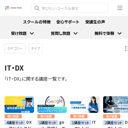
スクールの特徴
安心サポート
受講生の声
受け放題
質問し放題
無料で体験
カテゴリー
タイプ
IT・DX
「IT・DX」に関する講座一覧です。
受け放題
受け放題
受け放題
受け放題
DX
go
IT
D
4講座セット
1講座セット
1講座セット
2講座セット