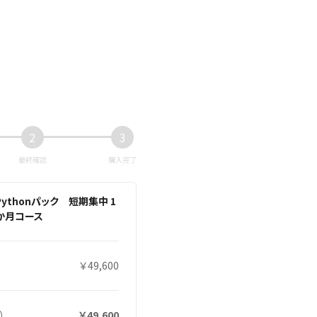
2
3
最終確認
購入完了
Pythonパック 短期集中 1
か月コース
￥49,600
）
￥49,600