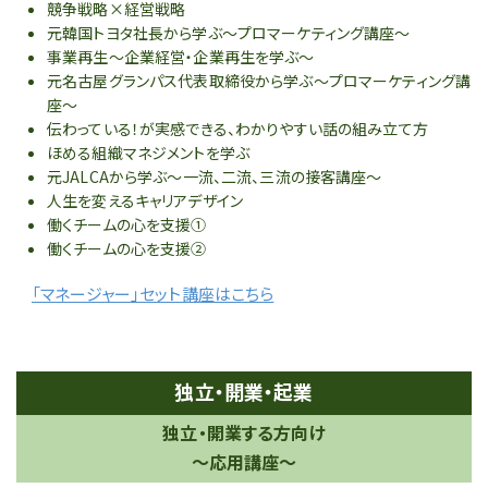
競争戦略×経営戦略
元韓国トヨタ社長から学ぶ～プロマーケティング講座～
事業再生～企業経営・企業再生を学ぶ～
元名古屋グランパス代表取締役から学ぶ～プロマーケティング講
座～
伝わっている！が実感できる、わかりやすい話の組み立て方
ほめる組織マネジメントを学ぶ
元JALCAから学ぶ～一流、二流、三流の接客講座～
人生を変えるキャリアデザイン
働くチームの心を支援①
働くチームの心を支援②
「マネージャー」セット講座はこちら
独立・開業・起業
独立・開業する方向け
～応用講座～