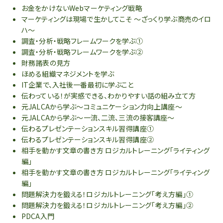
お金をかけないWebマーケティング戦略
マーケティングは現場で生かしてこそ ～ざっくり学ぶ商売のイロ
ハ～
調査・分析・戦略フレームワークを学ぶ①
調査・分析・戦略フレームワークを学ぶ②
財務諸表の見方
ほめる組織マネジメントを学ぶ
IT企業で、入社後一番最初に学ぶこと
伝わっている！が実感できる、わかりやすい話の組み立て方
元JALCAから学ぶ～コミュニケーション力向上講座～
元JALCAから学ぶ～一流、二流、三流の接客講座～
伝わるプレゼンテーションスキル習得講座①
伝わるプレゼンテーションスキル習得講座②
相手を動かす文章の書き方 ロジカルトレーニング「ライティング
編」
相手を動かす文章の書き方 ロジカルトレーニング「ライティング
編」
問題解決力を鍛える！ロジカルトレーニング「考え方編」①
問題解決力を鍛える！ロジカルトレーニング「考え方編」②
PDCA入門