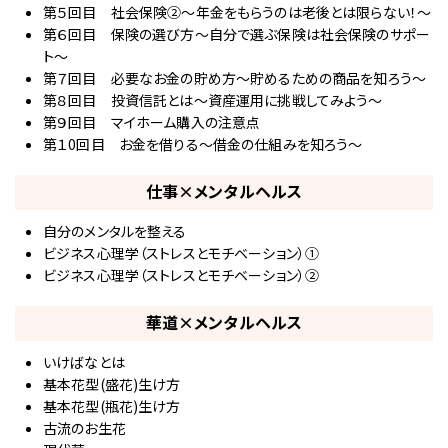
第５回目 社会保険②～年金をもらうのは老後とは限らない！～
第６回目 保険の選び方～自分で選ぶ保険は社会保険のサポー
ト～
第７回目 必要なお金の貯め方～貯めるための商品を知ろう～
第８回目 投資信託とは～資産運用に挑戦してみよう～
第９回目 マイホーム購入の注意点
第１0回目 お金を借りる～借金の仕組みを知ろう～
仕事×メンタルヘルス
自分のメンタルを整える
ビジネス心理学（ストレスとモチベーション）①
ビジネス心理学（ストレスとモチベーション）②
華道×メンタルヘルス
いけばなとは
基本花型(盛花)生け方
基本花型(瓶花)生け方
古流のお生花