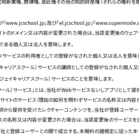
、実用新案権、商標権、意匠権その他の知的財産権（それらの権利を
.jcschool.jp」及び「el.jcschool.jp」「www.superm
イトのドメイン又は内容が変更された場合は、当該変更後のウェブサ
者である個人又は法人を意味します。
き本サービスの利用者としての登録がなされた個人又は法人を意味
ol（ジェイキャリアスクール）サービスの講師としての登録がなされた個
hool（ジェイキャリアスクール）サービスのことを意味します。
リアスクール）サービス」とは、当社がWebサービスないしアプリとして提供する
習サイトのサービス（理由の如何を問わずサービスの名称又は内容
講師から提供を受けたレクチャーコンテンツを、当社が登録ユーザ
スの名称又は内容が変更された場合は、当該変更後のサービスを含
き当社と登録ユーザーとの間で成立する、本規約の諸規定に従った本