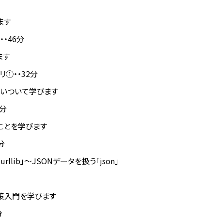
ます
・・46分
ます
リ①・・32分
扱いついて学びます
4分
ことを学びます
分
lib」〜JSONデータを扱う「json」
対策入門を学びます
分