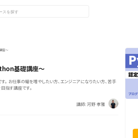
ログイン
新規登録
礎講座～
thon基礎講座～
す。 お仕事の幅を増やしたい方、エンジニアになりたい方、苦手
を目指す講座です。
講師: 河野 孝雅