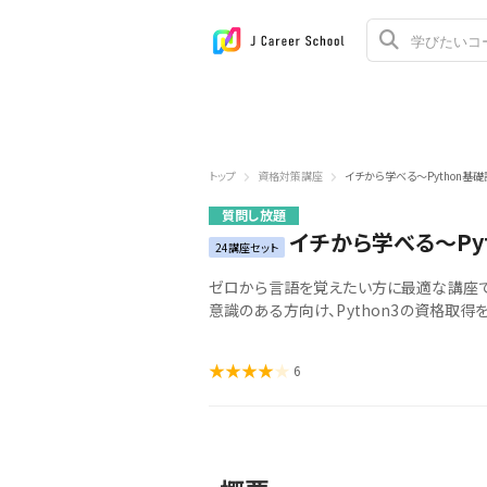
トップ
資格対策講座
イチから学べる～Python基
質問し放題
イチから学べる～Py
24講座セット
ゼロから言語を覚えたい方に最適な講座で
意識のある方向け、Python3の資格取得
6