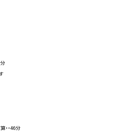
1分
す
算・・46分