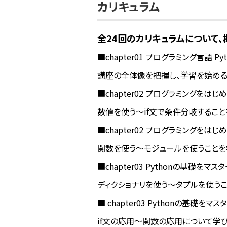
カリキュラム
全24回のカリキュラムについて
■chapter01 プログラミング言語 Py
講座の全体像を把握し、学習を始め
■chapter02 プログラミングをはじ
数値を使う〜if文で条件分岐するこ
■chapter02 プログラミングをはじめ
関数を使う〜モジュールを使うことを
■chapter03 Pythonの基礎をマ
ディクショナリを使う〜タプルを使う
■ chapter03 Pythonの基礎をマ
if文の応用〜関数の応用について学