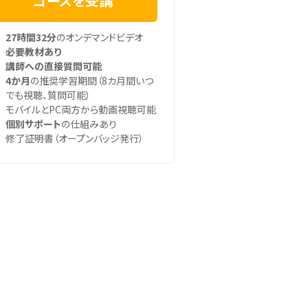
コースを受講
27時間32分
のオンデマンドビデオ
必要教材あり
講師への直接質問可能
4か月
の推奨学習期間（8カ月間いつ
でも視聴、質問可能）
モバイルとPC両方から動画視聴可能
個別サポート
の仕組みあり
修了証明書（オープンバッジ発行）