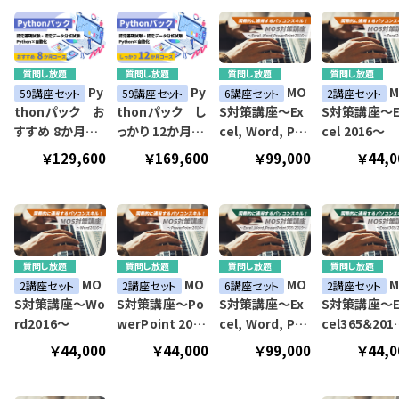
質問し放題
質問し放題
質問し放題
質問し放題
Py
Py
MO
M
59講座セット
59講座セット
6講座セット
2講座セット
thonパック お
thonパック し
S対策講座～Ex
S対策講座～E
すすめ 8か月コ
っかり 12か月コ
cel, Word, Po
cel 2016～
ース
ース
werPoint 2016
￥129,600
￥169,600
￥99,000
￥44,0
～
質問し放題
質問し放題
質問し放題
質問し放題
MO
MO
MO
M
2講座セット
2講座セット
6講座セット
2講座セット
S対策講座～Wo
S対策講座～Po
S対策講座～Ex
S対策講座～E
rd2016～
werPoint 2016
cel, Word, Po
cel365＆201
～
werPoint 365/
～
￥44,000
￥44,000
￥99,000
￥44,0
2019～