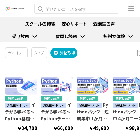
スクールの特徴
安心サポート
受講生の声
受け放題
質問し放題
無料で体験
カテゴリー
タイプ
資格取得
質問し放題
質問し放題
質問し放題
質問し放題
イ
イ
Py
24講座セット
20講座セット
59講座セット
59講座セット
チから学べる～
チから学べる～
thonパック 短
thonパック
Python基礎講
Pythonデータ
期集中 1か月コ
中 4か月コー
座～
分析資格講座～
ース
￥84,700
￥66,000
￥49,600
￥98,9