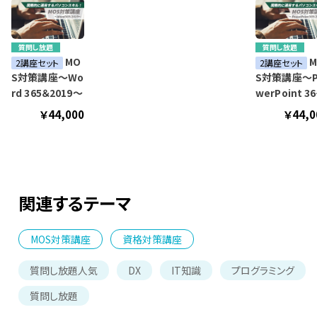
質問し放題
質問し放題
MO
M
2講座セット
2講座セット
S対策講座～Wo
S対策講座～P
rd 365＆2019～
werPoint 365
＆2019～
￥44,000
￥44,0
関連するテーマ
MOS対策講座
資格対策講座
質問し放題人気
DX
IT知識
プログラミング
質問し放題