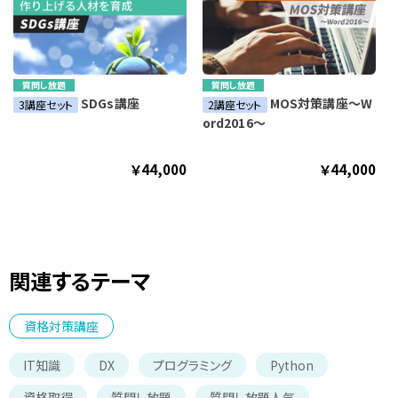
質問し放題
質問し放題
SDGs講座
MOS対策講座～W
3講座セット
2講座セット
ord2016～
c
￥44,000
￥44,000
関連するテーマ
資格対策講座
IT知識
DX
プログラミング
Python
資格取得
質問し放題
質問し放題人気