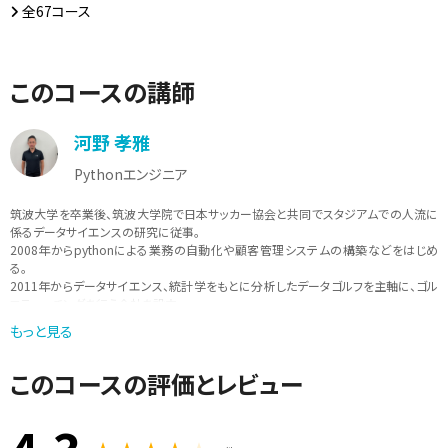
全67コース
このコースの講師
河野 孝雅
Pythonエンジニア
筑波大学を卒業後、筑波大学院で日本サッカー協会と共同でスタジアムでの人流に
係るデータサイエンスの研究に従事。
2008年からpythonによる業務の自動化や顧客管理システムの構築などをはじめ
る。
2011年からデータサイエンス、統計学をもとに分析したデータゴルフを主軸に、ゴル
フティーチングを行う会社を設立。
データをもとにしたスポーツのティーチングを行いながら、現在は、pythonを中心
もっと見る
に、「実際に現場で使えるような学びを提供」をモットーに講師活動も行っている。
このコースの評価とレビュー