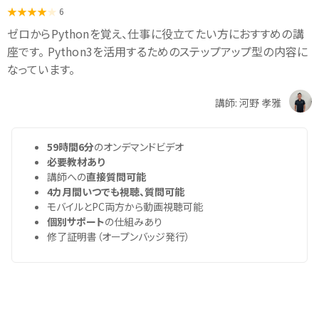
6
ゼロからPythonを覚え、仕事に役立てたい方におすすめの講
座です。 Python3を活用するためのステップアップ型の内容に
なっています。
講師: 河野 孝雅
59時間6分
のオンデマンドビデオ
必要教材あり
講師への
直接質問可能
4カ月間いつでも視聴、質問可能
モバイルとPC両方から動画視聴可能
個別サポート
の仕組みあり
修了証明書（オープンバッジ発行）