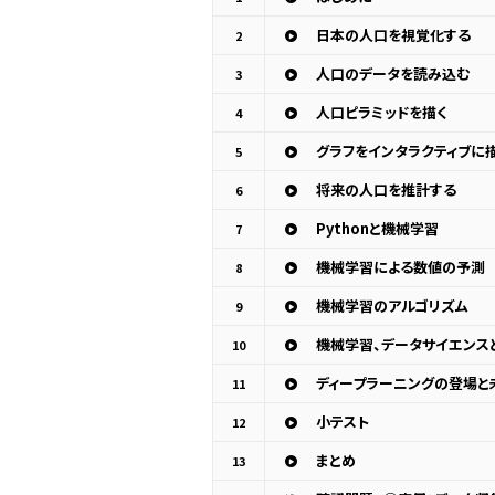
日本の人口を視覚化する
2
人口のデータを読み込む
3
人口ピラミッドを描く
4
グラフをインタラクティブに
5
将来の人口を推計する
6
Pythonと機械学習
7
機械学習による数値の予測
8
機械学習のアルゴリズム
9
機械学習、データサイエンスとP
10
ディープラーニングの登場と
11
小テスト
12
まとめ
13