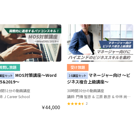
質問し放題
受け放題
MOS対策講座～Word
マネージャー向け ～ビ
講座セット
16講座セット
65＆2019～
ジネス複合上級講座～
時間51分の動画講座
38時間30分の動画講座
: J Career School
講師: 門傳 智彦 & 江原 数彦 & 中林 尚夫 & 越 純一郎 & 土屋 衛治郎 & 七條 千恵美
2
￥44,000