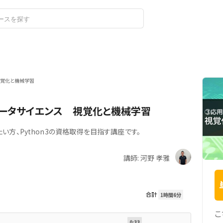
ログイン
新規登録
視覚化と機械学習
データサイエンス 視覚化と機械学習
い方、Python3の資格取得を目指す講座です。
講師: 河野 孝雅
合計
1時間6分
こ
0:33