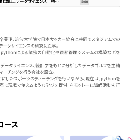
確認問題_③応用：データ収集と加工、データサイエンス 視覚化と機械学習
5:00
卒業後、筑波大学院で日本サッカー協会と共同でスタジアムでの
データサイエンスの研究に従事。
からpythonによる業務の自動化や顧客管理システムの構築などを
からデータサイエンス、統計学をもとに分析したデータゴルフを主軸
ティーチングを行う会社を設立。
にしたスポーツのティーチングを行いながら、現在は、pythonを
実際に現場で使えるような学びを提供」をモットーに講師活動も行
コース