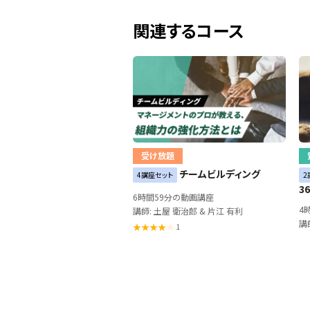
関連するコース
受け放題
チームビルディング
4講座セット
2
3
6時間59分の動画講座
4
講師: 土屋 衛治郎 & 片江 有利
講師
1