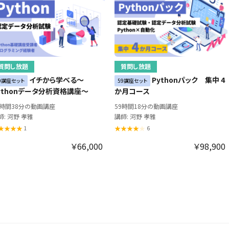
質問し放題
質問し放題
イチから学べる～
Pythonパック 集中 4
0講座セット
59講座セット
ythonデータ分析資格講座～
か月コース
1時間38分の動画講座
59時間18分の動画講座
師: 河野 孝雅
講師: 河野 孝雅
1
6
￥66,000
￥98,900