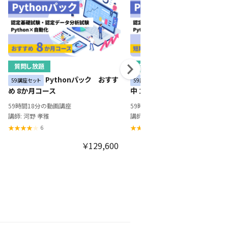
質問し放題
質問し放題
Pythonパック おすす
Pythonパック 
59講座セット
59講座セット
め 8か月コース
中 1か月コース
59時間18分の動画講座
59時間18分の動画講座
講師: 河野 孝雅
講師: 河野 孝雅
6
6
￥129,600
￥49,