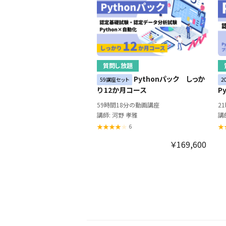
質問し放題
Pythonパック しっか
59講座セット
2
り 12か月コース
P
59時間18分の動画講座
2
講師: 河野 孝雅
講
6
￥169,600