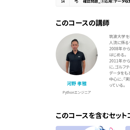
14
このコースの講師
筑波大学を
人流に係る
2008年
はじめる。
2011年
に、ゴルフ
データをもと
中心に、「
河野 孝雅
っている。
Pythonエンジニア
このコースを含むセット