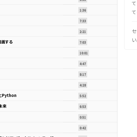
て
1:36
て
7:33
セ
2:21
い
描画する
7:03
10:01
4:47
8:17
4:28
ython
5:52
未来
6:53
0:51
0:42