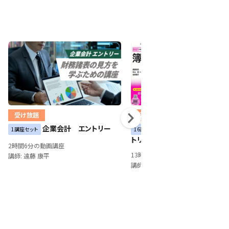
受け放題
受け放題
企業会計 エントリー
アカウンティング 
1講座セット
16講座セット
トリー
2時間6分の動画講座
13時間22分の動画講座
講師: 遠藤 康平
講師: 遠藤 康平 & 江原 数彦