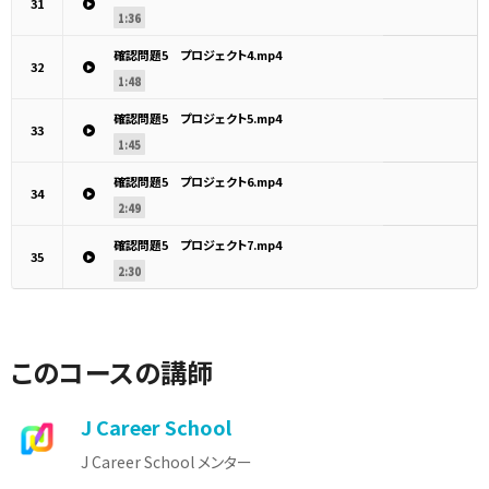
31
1:36
確認問題5 プロジェクト4.mp4
32
1:48
確認問題5 プロジェクト5.mp4
33
1:45
確認問題5 プロジェクト6.mp4
34
2:49
確認問題5 プロジェクト7.mp4
35
2:30
このコースの講師
J Career School
J Career School メンター