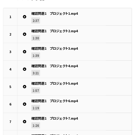
確認問題1 プロジェクト1.mp4
1
2:37
確認問題1 プロジェクト2.mp4
2
1:30
確認問題1 プロジェクト3.mp4
3
1:39
確認問題1 プロジェクト4.mp4
4
3:21
確認問題1 プロジェクト5.mp4
5
1:57
確認問題1 プロジェクト6.mp4
6
1:19
確認問題1 プロジェクト7.mp4
7
1:26