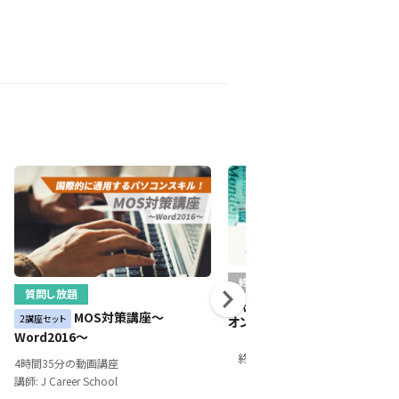
終了
質問し放題
キャリアイノベーションセミナー
MOS対策講座～
2講座セット
オンライン／Zoom開催）
Word2016～
2021年9月14日
終了
4時間35分の動画講座
ライブ配信（オンライン）
講師: J Career School