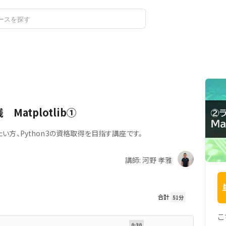
ログイン
新規登録
atplotlib①
い方、Python3の資格取得を目指す講座です。
講師: 河野 孝雅
合計
51分
こ
0:30