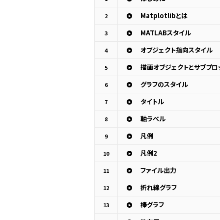
Matplotlibとは
2
MATLABスタイル
3
オブジェクト指向スタイル
4
描画オブジェクトとサブプロ
5
グラフのスタイル
6
タイトル
7
軸ラベル
8
凡例
9
凡例2
10
ファイル出力
11
折れ線グラフ
12
棒グラフ
13