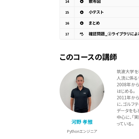
散布図
14
小テスト
15
まとめ
16
確認問題_②ライブラリによる分
17
このコースの講師
筑波大学を
人流に係る
2008年
はじめる。
2011年
に、ゴルフ
データをもと
中心に、「
河野 孝雅
っている。
Pythonエンジニア