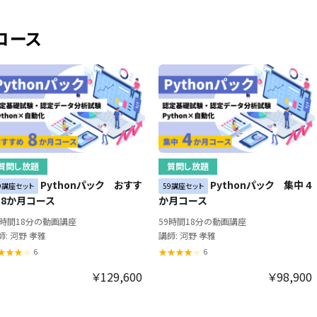
コース
質問し放題
質問し放題
Pythonパック おすす
Pythonパック 集中 4
9講座セット
59講座セット
 8か月コース
か月コース
9時間18分の動画講座
59時間18分の動画講座
師: 河野 孝雅
講師: 河野 孝雅
6
6
￥129,600
￥98,900