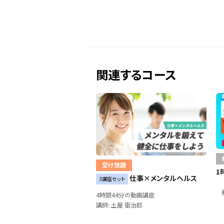
関連するコース
受け放題
1
仕事×メンタルヘルス
3講座セット
4時間44分の動画講座
講師: 土屋 衛治郎