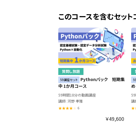
このコースを含むセット
質問し放題
Pythonパック 短期集
59講座セット
5
中 1か月コース
め
59時間18分の動画講座
5
講師: 河野 孝雅
講
6
￥49,600