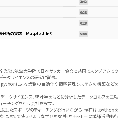
3:42
0:28
0:28
析の実践 Matplotlib①
5:00
卒業後、筑波大学院で日本サッカー協会と共同でスタジアムでの
データサイエンスの研究に従事。
からpythonによる業務の自動化や顧客管理システムの構築などを
からデータサイエンス、統計学をもとに分析したデータゴルフを主軸
ティーチングを行う会社を設立。
にしたスポーツのティーチングを行いながら、現在は、pythonを
実際に現場で使えるような学びを提供」をモットーに講師活動も行