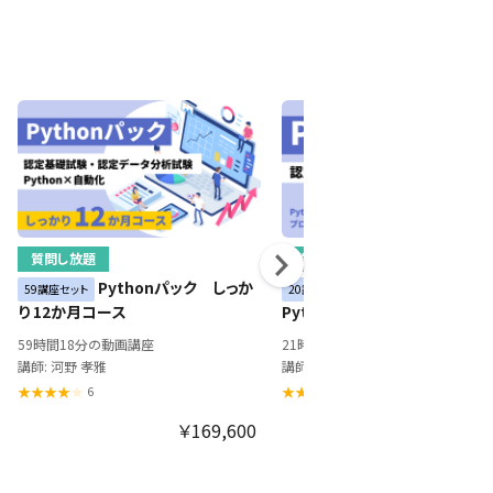
質問し放題
質問し放題
Pythonパック しっか
イチから学べる～
59講座セット
20講座セット
り 12か月コース
Pythonデータ分析資格講座～
59時間18分の動画講座
21時間38分の動画講座
講師: 河野 孝雅
講師: 河野 孝雅
6
1
￥169,600
￥66,