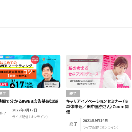
終了
終了
時間で分かる!!WEB広告基礎知識
キャリアイノベーションセミナー（※
単体申込／田中里奈さん）Zoom開
2022年3月17日
催
終了
ライブ配信（オンライン）
2021年9月14日
終了
ライブ配信（オンライン）