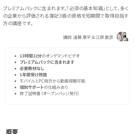
プレミアムパックに含まれます。「必須の基本知識」として、多く
の企業から評価される簿記３級の資格を短期間で取得目指す
方の講座です。
講師: 遠藤 康平 & 江原 数彦
13時間22分
のオンデマンドビデオ
プレミアムパックに含まれます
必要教材なし
1年間受け放題
モバイルとPC両方から動画視聴可能
個別サポート
の仕組みあり
修了証明書（オープンバッジ発行）
概要