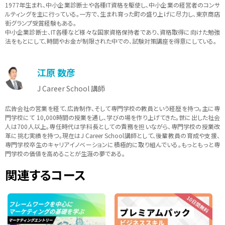
1977年生まれ、中小企業診断士や各種IT資格を駆使し、中小企業の経営者のコンサ
ルティングを主に行っている。一方で、生まれ育った町の盛り上げに尽力し、東京商店
街グランプ受賞経験もある。
中小企業診断士、IT各種など様々な国家資格保持者であり、資格取得に向けた勉強
法をもとにして、時間やお金が制限された中での、試験対策講座を得意にしている。
江原 数彦
J Career School 講師
広告会社の営業を経て、広告制作、そして専門学校の教員という経歴を持つ。主に専
門学校にて 10,000時間の授業を通し、学びの場を作り上げてきた。世に出した社会
人は700人以上。専任時代は学科長としての責務を担いながら、専門学校の授業改
革に挑む実績を持つ。現在はJ Career School講師として、後輩教員の育成や支援、
専門学校卒生のキャリアイノベーションに積極的に取り組んでいる。もっともっと専
門学校の価値を高めることが生涯の夢である。
関連するコース