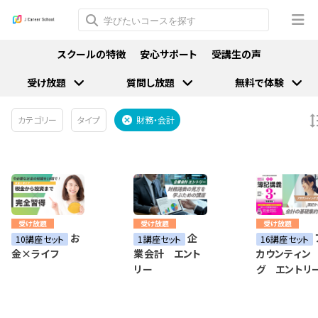
スクールの特徴
安心サポート
受講生の声
受け放題
質問し放題
無料で体験
カテゴリー
タイプ
財務・会計
受け放題
受け放題
受け放題
お
企
10講座セット
1講座セット
16講座セット
金×ライフ
業会計 エント
カウンティン
リー
グ エントリ