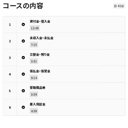
コースの内容
計 41分
貸付金・借入金
1
12:49
未収入金・未払金
2
7:15
立替金・預り金
3
3:31
仮払金・仮受金
4
9:14
受取商品券
5
3:59
差入保証金
6
4:38