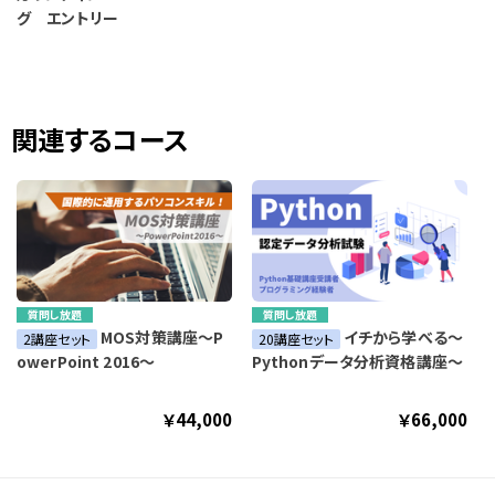
グ エントリー
関連するコース
質問し放題
質問し放題
MOS対策講座～P
イチから学べる～
2講座セット
20講座セット
owerPoint 2016～
Pythonデータ分析資格講座～
￥44,000
￥66,000