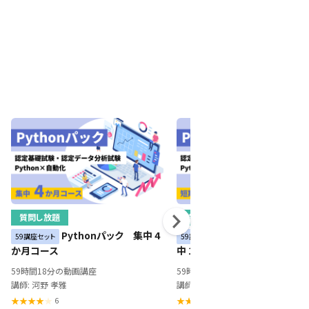
質問し放題
質問し放題
Pythonパック 集中 4
Pythonパック 
59講座セット
59講座セット
か月コース
中 1か月コース
59時間18分の動画講座
59時間18分の動画講座
講師: 河野 孝雅
講師: 河野 孝雅
6
6