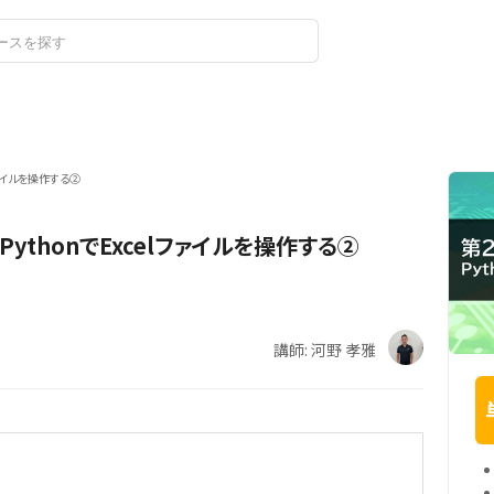
ログイン
新規登録
ァイルを操作する②
thonでExcelファイルを操作する②
講師: 河野 孝雅