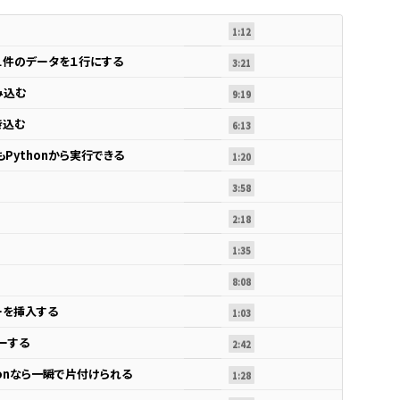
1:12
１件のデータを１行にする
3:21
み込む
9:19
き込む
6:13
Pythonから実行できる
1:20
3:58
2:18
1:35
8:08
ーを挿入する
1:03
ーする
2:42
honなら一瞬で片付けられる
1:28