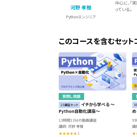
中心に、「
河野 孝雅
っている。
Pythonエンジニア
このコースを含むセット
質問し放題
イチから学べる ～
15講座セット
5
Python自動化講座～
め
13時間13分の動画講座
5
講師: 河野 孝雅
講
1