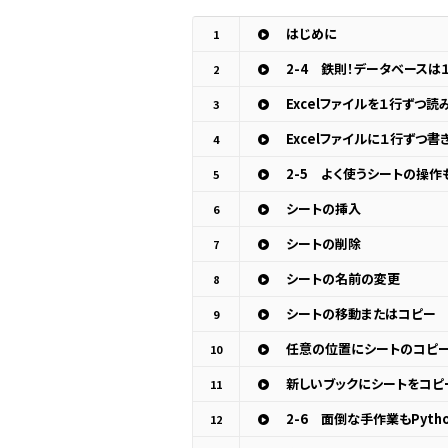
はじめに
1
2-4 鉄則！データベースは
2
Excelファイルを１行ずつ読
3
Excelファイルに１行ずつ書
4
2-5 よく使うシートの操作も
5
シートの挿入
6
シートの削除
7
シートの名前の変更
8
シートの移動またはコピー
9
任意の位置にシートのコピ
10
新しいブックにシートをコピ
11
2-6 面倒な手作業もPyt
12