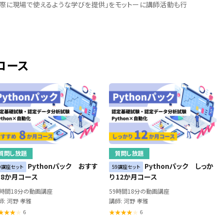
実際に現場で使えるような学びを提供」をモットーに講師活動も行
コース
質問し放題
質問し放題
Pythonパック おすす
Pythonパック しっか
9講座セット
59講座セット
 8か月コース
り 12か月コース
9時間18分の動画講座
59時間18分の動画講座
師: 河野 孝雅
講師: 河野 孝雅
6
6