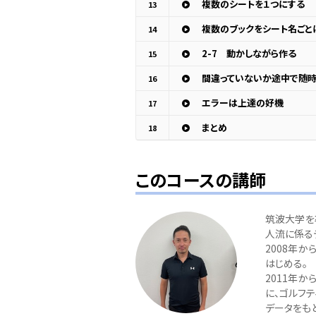
複数のシートを１つにする
13
複数のブックをシート名ごと
14
2-7 動かしながら作る
15
間違っていないか途中で随
16
エラーは上達の好機
17
まとめ
18
このコースの講師
筑波大学を
人流に係る
2008年
はじめる。
2011年
に、ゴルフ
データをもと