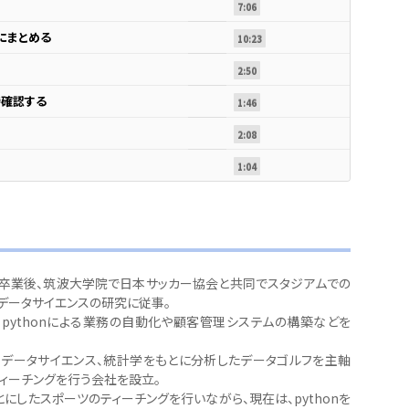
7:06
にまとめる
10:23
2:50
時確認する
1:46
2:08
1:04
卒業後、筑波大学院で日本サッカー協会と共同でスタジアムでの
データサイエンスの研究に従事。
からpythonによる業務の自動化や顧客管理システムの構築などを
からデータサイエンス、統計学をもとに分析したデータゴルフを主軸
ティーチングを行う会社を設立。
にしたスポーツのティーチングを行いながら、現在は、pythonを