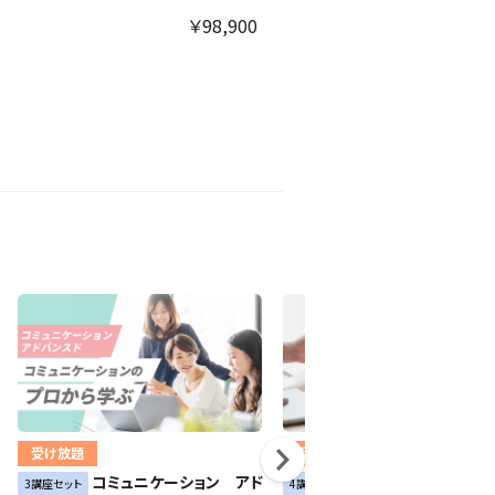
￥98,900
￥49,
受け放題
受け放題
コミュニケーション アド
マーケティング ア
3講座セット
4講座セット