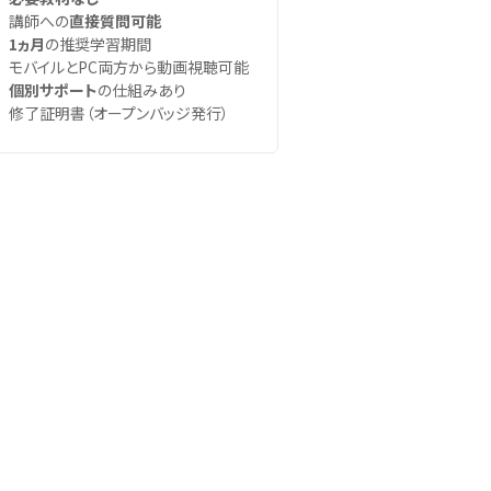
講師への
直接質問可能
1ヵ月
の推奨学習期間
モバイルとPC両方から動画視聴可能
個別サポート
の仕組みあり
修了証明書（オープンバッジ発行）