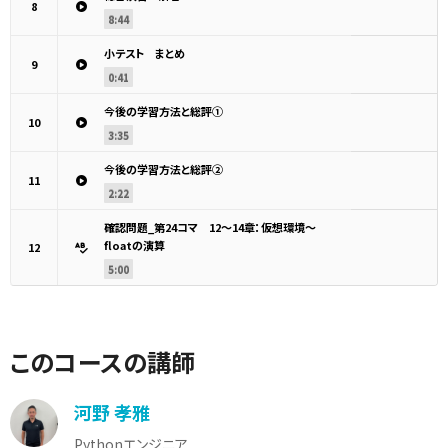
8
8:44
小テスト まとめ
9
0:41
今後の学習方法と総評①
10
3:35
今後の学習方法と総評②
11
2:22
確認問題_第24コマ 12～14章：仮想環境～
floatの演算
12
5:00
このコースの講師
河野 孝雅
Pythonエンジニア