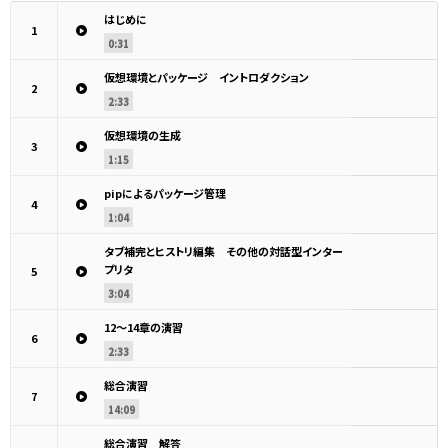
はじめに
1
0:31
仮想環境とパッケージ イントロダクション
2
2:33
仮想環境の生成
3
1:15
pipによるパッケージ管理
4
1:04
タブ補完とヒストリ編集 その他の対話型インター
プリタ
5
3:04
12〜14章の演習
6
2:33
総合演習
7
14:09
総合演習 解答