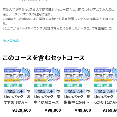
筑波大学を卒業後、筑波大学院で日本サッカー協会と共同でスタジアムでの人流に
係るデータサイエンスの研究に従事。
2008年からpythonによる業務の自動化や顧客管理システムの構築などをはじめ
る。
2011年からデータサイエンス、統計学をもとに分析したデータゴルフを主軸に、ゴル
フティーチングを行う会社を設立。
データをもとにしたスポーツのティーチングを行いながら、現在は、pythonを中心
もっと見る
に、「実際に現場で使えるような学びを提供」をモットーに講師活動も行っている。
このコースを含むセットコース
質問し放題
質問し放題
質問し放題
質問し放題
Py
Py
Py
59講座セット
59講座セット
59講座セット
59講座セット
thonパック お
thonパック 集
thonパック 短
thonパック
すすめ 8か月コ
中 4か月コース
期集中 1か月コ
っかり 12か月
ース
ース
ース
￥129,600
￥98,900
￥49,600
￥169,6