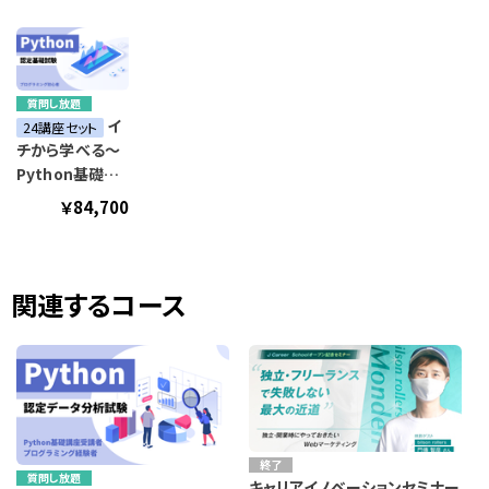
質問し放題
イ
24講座セット
チから学べる～
Python基礎講
座～
￥84,700
関連するコース
終了
質問し放題
キャリアイノベーションセミナー