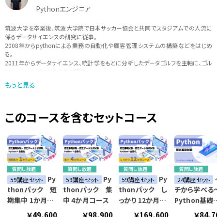
Pythonエンジニア
筑波大学を卒業後、筑波大学院で日本サッカー協会と共同でスタジアムでの人流に
係るデータサイエンスの研究に従事。
2008年からpythonによる業務の自動化や顧客管理システムの構築などをはじめ
る。
2011年からデータサイエンス、統計学をもとに分析したデータゴルフを主軸に、ゴル
フティーチングを行う会社を設立。
データをもとにしたスポーツのティーチングを行いながら、現在は、pythonを中心
もっと見る
に、「実際に現場で使えるような学びを提供」をモットーに講師活動も行っている。
このコースを含むセットコース
質問し放題
質問し放題
質問し放題
質問し放題
Py
Py
Py
59講座セット
59講座セット
59講座セット
24講座セット
thonパック 短
thonパック 集
thonパック し
チから学べる
期集中 1か月コ
中 4か月コース
っかり 12か月コ
Python基礎
ース
ース
座～
￥49,600
￥98,900
￥169,600
￥84,7