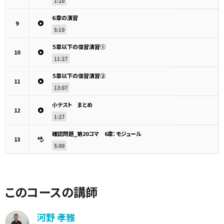
1:20
６章の演習
9
5:10
５章以下の復習演習①
10
11:27
５章以下の復習演習②
11
13:07
小テスト まとめ
12
1:27
確認問題_第20コマ 6章：モジュール
13
5:00
このコースの講師
河野 孝雅