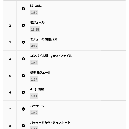
はじめに
1
1:50
モジュール
2
11:28
モジューの検索パス
3
4:12
コンパイル済Pythonファイル
4
1:44
標準モジュール
5
1:34
dir()関数
6
1:14
パッケージ
7
1:40
パッケージから*をインポート
8