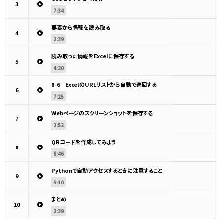
3
7:34
要素から情報を読み取る
4
2:39
読み取った情報をExcelに保存する
5
4:20
8-6 ExcelのURLリストから自動で巡回する
6
7:25
Webページのスクリーンショットを保存する
7
2:52
QRコードを作成してみよう
8
6:46
Pythonで自動アクセスするときに注意すること
9
5:10
まとめ
10
2:39