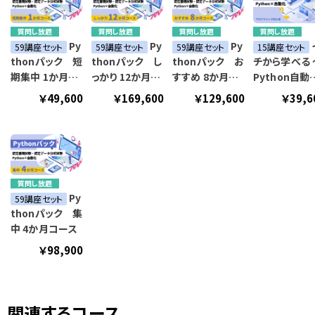
質問し放題
質問し放題
質問し放題
質問し放題
Py
Py
Py
59講座セット
59講座セット
59講座セット
15講座セット
thonパック 短
thonパック し
thonパック お
チから学べる 
期集中 1か月コ
っかり 12か月コ
すすめ 8か月コ
Python自動
ース
ース
ース
講座～
￥49,600
￥169,600
￥129,600
￥39,6
質問し放題
Py
59講座セット
thonパック 集
中 4か月コース
￥98,900
関連するコース