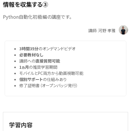
情報を収集する③
Python自動化初級編の講座です。
講師: 河野 孝雅
3時間35分
のオンデマンドビデオ
必要教材なし
講師への
直接質問可能
1ヵ月
の推奨学習期間
モバイルとPC両方から動画視聴可能
個別サポート
の仕組みあり
修了証明書（オープンバッジ発行）
学習内容