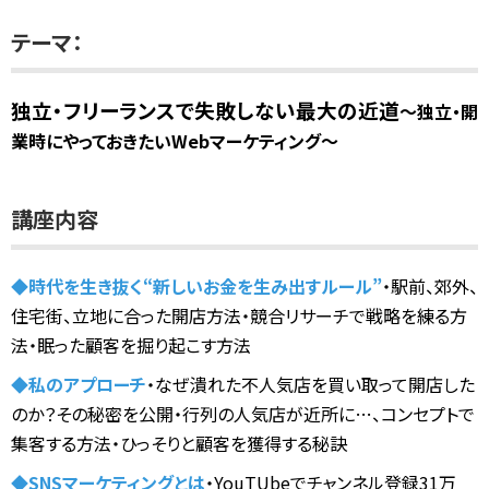
テーマ：
独立・フリーランスで失敗しない最大の近道
～独立・開
業時にやっておきたいWebマーケティング～
講座内容
◆時代を生き抜く“新しいお金を生み出すルール”
・駅前、郊外、
住宅街、立地に合った開店方法
・競合リサーチで戦略を練る方
法
・眠った顧客を掘り起こす方法
◆私のアプローチ
・なぜ潰れた不人気店を買い取って開店した
のか？その秘密を公開
・行列の人気店が近所に…、コンセプトで
集客する方法
・ひっそりと顧客を獲得する秘訣
◆SNSマーケティングとは
・YouTUbeでチャンネル登録31万