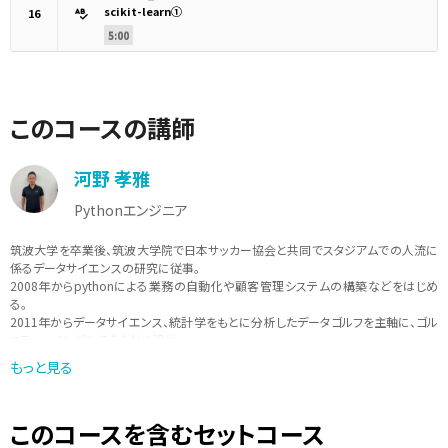
scikit-learn①
16
5:00
このコースの講師
河野 孝雅
Pythonエンジニア
筑波大学を卒業後、筑波大学院で日本サッカー協会と共同でスタジアムでの人流に
係るデータサイエンスの研究に従事。
2008年からpythonによる業務の自動化や顧客管理システムの構築などをはじめ
る。
2011年からデータサイエンス、統計学をもとに分析したデータゴルフを主軸に、ゴル
フティーチングを行う会社を設立。
データをもとにしたスポーツのティーチングを行いながら、現在は、pythonを中心
もっと見る
に、「実際に現場で使えるような学びを提供」をモットーに講師活動も行っている。
このコースを含むセットコース