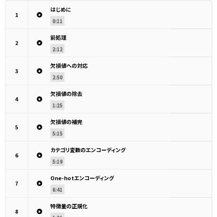
はじめに
1
0:11
前処理
2
2:12
欠損値への対応
3
2:50
欠損値の除去
4
1:25
欠損値の補完
5
5:15
カテゴリ変数のエンコーディング
6
5:19
One-hotエンコーディング
7
6:41
特徴量の正規化
8