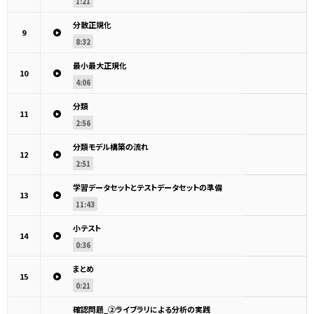
1:21
分散正規化
9
8:32
最小最大正規化
10
4:06
分類
11
2:56
分類モデル構築の流れ
12
2:51
学習データセットとテストデータセットの準備
13
11:43
小テスト
14
0:36
まとめ
15
0:21
確認問題_②ライブラリによる分析の実践