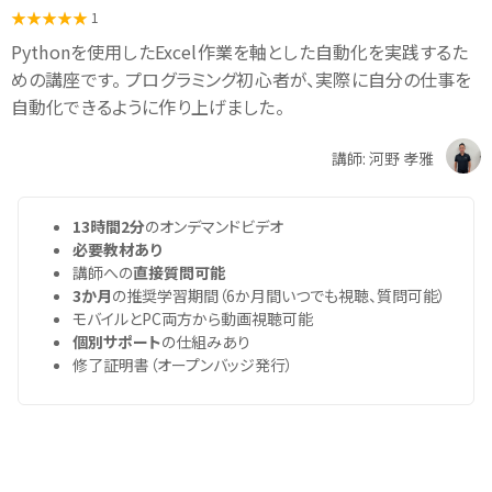
1
Pythonを使用したExcel作業を軸とした自動化を実践するた
めの講座です。 プログラミング初心者が、実際に自分の仕事を
自動化できるように作り上げました。
講師: 河野 孝雅
13時間2分
のオンデマンドビデオ
必要教材あり
講師への
直接質問可能
3か月
の推奨学習期間（6か月間いつでも視聴、質問可能）
モバイルとPC両方から動画視聴可能
個別サポート
の仕組みあり
修了証明書（オープンバッジ発行）