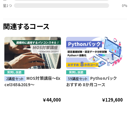
星1つ
0%
関連するコース
質問し放題
質問し放題
MOS対策講座～Ex
Pythonパック
2講座セット
59講座セット
cel365＆2019～
おすすめ 8か月コース
￥44,000
￥129,600