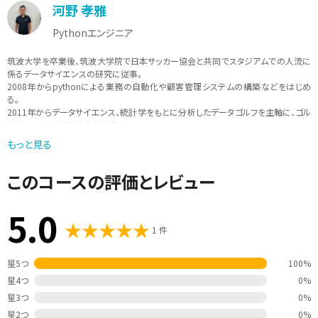
河野 孝雅
Pythonエンジニア
筑波大学を卒業後、筑波大学院で日本サッカー協会と共同でスタジアムでの人流に
係るデータサイエンスの研究に従事。
2008年からpythonによる業務の自動化や顧客管理システムの構築などをはじめ
る。
2011年からデータサイエンス、統計学をもとに分析したデータゴルフを主軸に、ゴル
フティーチングを行う会社を設立。
データをもとにしたスポーツのティーチングを行いながら、現在は、pythonを中心
もっと見る
に、「実際に現場で使えるような学びを提供」をモットーに講師活動も行っている。
このコースの評価とレビュー
5.0
1 件
星5つ
100%
星4つ
0%
星3つ
0%
星2つ
0%