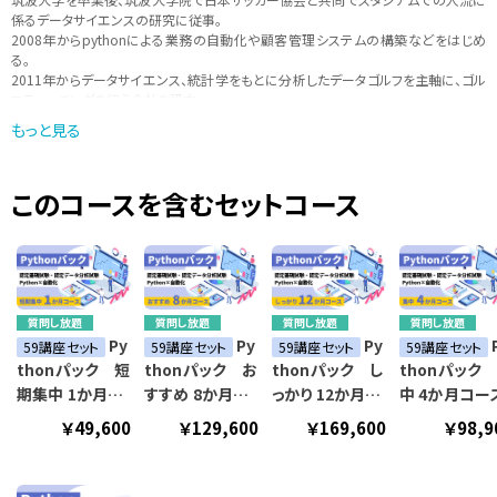
係るデータサイエンスの研究に従事。
2008年からpythonによる業務の自動化や顧客管理システムの構築などをはじめ
る。
2011年からデータサイエンス、統計学をもとに分析したデータゴルフを主軸に、ゴル
フティーチングを行う会社を設立。
データをもとにしたスポーツのティーチングを行いながら、現在は、pythonを中心
もっと見る
に、「実際に現場で使えるような学びを提供」をモットーに講師活動も行っている。
このコースを含むセットコース
質問し放題
質問し放題
質問し放題
質問し放題
Py
Py
Py
59講座セット
59講座セット
59講座セット
59講座セット
thonパック 短
thonパック お
thonパック し
thonパック
期集中 1か月コ
すすめ 8か月コ
っかり 12か月コ
中 4か月コー
ース
ース
ース
￥49,600
￥129,600
￥169,600
￥98,9