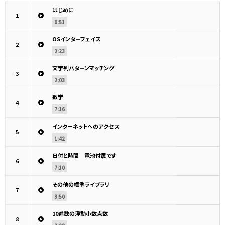
はじめに
1
0:51
OSインターフェイス
2
2:23
文字列パターンマッチング
3
2:03
数学
4
7:16
インターネットへのアクセス
5
1:42
日付と時間 電池付属です
6
7:10
その他の標準ライブラリ
7
3:50
10進数の浮動小数点数
8