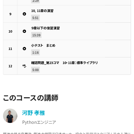
2:29
10, 11章の演習
9
5:51
９章以下の復習演習
10
15:39
小テスト まとめ
11
1:16
確認問題_第23コマ 10・11章：標準ライブラリ
12
5:00
このコースの講師
河野 孝雅
Pythonエンジニア
筑波大学を卒業後、筑波大学院で日本サッカー協会と共同でスタジアムでの人流に