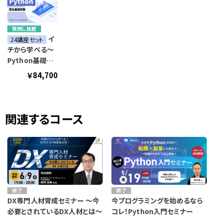
質問し放題
イ
24講座セット
チから学べる～
Python基礎講
座～
￥84,700
関連するコース
終了
終了
DX専門人材育成セミナー 〜今
今プログラミングを始めるなら
必要とされているDX人材とは〜
コレ！Python入門セミナー