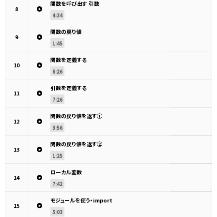
関数を呼び出す 引数
8
4:34
関数の戻り値
9
1:45
関数を定義する
10
6:26
引数を定義する
11
7:26
関数の戻り値を返す①
12
3:56
関数の戻り値を返す②
13
1:25
ローカル変数
14
7:42
モジュールを使う・import
15
5:03