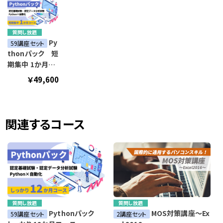
質問し放題
Py
59講座セット
thonパック 短
期集中 1か月コ
ース
￥49,600
関連するコース
質問し放題
質問し放題
Pythonパック
MOS対策講座～Ex
59講座セット
2講座セット