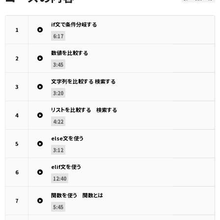
if文で条件分岐する
1
6:17
数値を比較する
2
3:45
文字列を比較する 検索する
3
3:20
リストを比較する 検索する
4
4:22
else文を使う
5
3:12
elif文を使う
6
12:40
関数を使う 関数とは
7
5:45