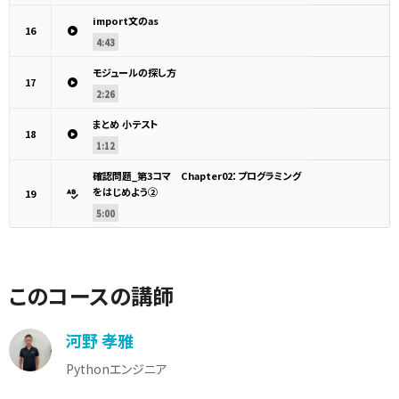
import文のas
16
4:43
モジュールの探し方
17
2:26
まとめ 小テスト
18
1:12
確認問題_第3コマ Chapter02：プログラミング
をはじめよう②
19
5:00
このコースの講師
河野 孝雅
Pythonエンジニア