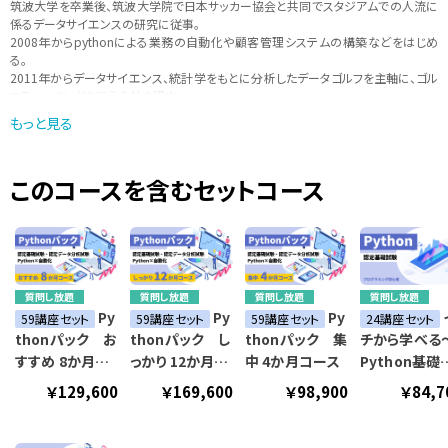
筑波大学を卒業後、筑波大学院で日本サッカー協会と共同でスタジアムでの人流に
係るデータサイエンスの研究に従事。
2008年からpythonによる業務の自動化や顧客管理システムの構築などをはじめ
る。
2011年からデータサイエンス、統計学をもとに分析したデータゴルフを主軸に、ゴル
フティーチングを行う会社を設立。
データをもとにしたスポーツのティーチングを行いながら、現在は、pythonを中心
もっと見る
に、「実際に現場で使えるような学びを提供」をモットーに講師活動も行っている。
このコースを含むセットコース
質問し放題
質問し放題
質問し放題
質問し放題
Py
Py
Py
59講座セット
59講座セット
59講座セット
24講座セット
thonパック お
thonパック し
thonパック 集
チから学べる
すすめ 8か月コ
っかり 12か月コ
中 4か月コース
Python基礎
ース
ース
座～
￥129,600
￥169,600
￥98,900
￥84,7