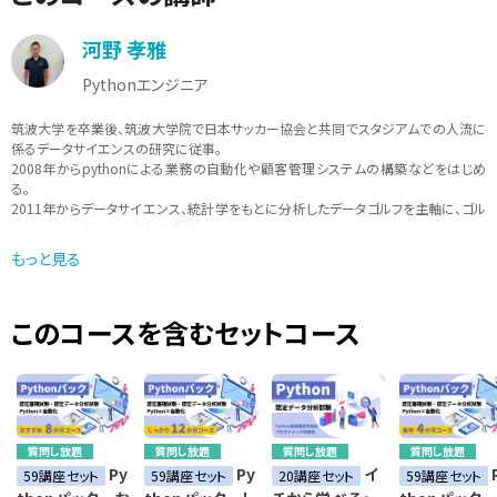
河野 孝雅
Pythonエンジニア
筑波大学を卒業後、筑波大学院で日本サッカー協会と共同でスタジアムでの人流に
係るデータサイエンスの研究に従事。
2008年からpythonによる業務の自動化や顧客管理システムの構築などをはじめ
る。
2011年からデータサイエンス、統計学をもとに分析したデータゴルフを主軸に、ゴル
フティーチングを行う会社を設立。
データをもとにしたスポーツのティーチングを行いながら、現在は、pythonを中心
もっと見る
に、「実際に現場で使えるような学びを提供」をモットーに講師活動も行っている。
このコースを含むセットコース
質問し放題
質問し放題
質問し放題
質問し放題
Py
Py
イ
59講座セット
59講座セット
20講座セット
59講座セット