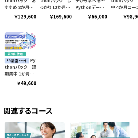
thonパック お
thonパック し
チから学べる～
thonパック
すすめ 8か月コ
っかり 12か月コ
Pythonデータ
中 4か月コー
ース
ース
分析資格講座～
￥129,600
￥169,600
￥66,000
￥98,9
質問し放題
Py
59講座セット
thonパック 短
期集中 1か月コ
ース
￥49,600
関連するコース