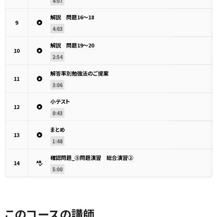
4:07
解説 問題16〜18
9
4:03
解説 問題19〜20
10
2:54
解答率別勉強法のご提案
11
3:06
小テスト
12
0:43
まとめ
13
1:48
確認問題_⑤問題演習 総合演習②
14
5:00
このコースの講師