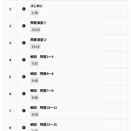
はじめに
1
1:48
問題演習①
2
15:34
問題演習②
3
15:15
解説 問題1〜3
4
7:47
解説 問題4〜6
5
3:43
解説 問題7〜9
6
6:06
解説 問題10〜12
7
4:44
解説 問題13〜15
8