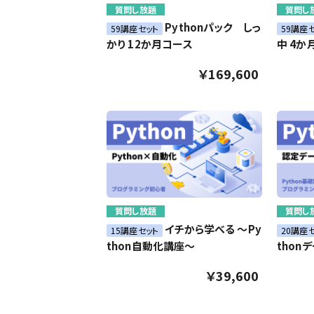
質問し放題
質問し
Pythonパック しっ
59講座セット
59講座
かり 12か月コース
中 4か
￥169,600
質問し放題
質問し
イチから学べる ～Py
15講座セット
20講座
thon自動化講座～
thon
￥39,600