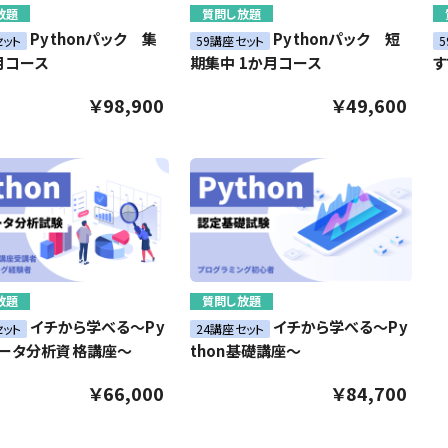
放題
質問し放題
Pythonパック 集
Pythonパック 短
セット
59講座セット
月コース
期集中 1か月コース
す
￥98,900
￥49,600
放題
質問し放題
イチから学べる～Py
イチから学べる～Py
セット
24講座セット
データ分析資格講座～
thon基礎講座～
￥66,000
￥84,700