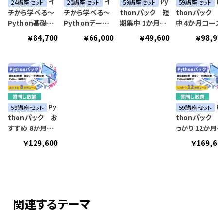
イ
イ
Py
24講座セット
20講座セット
59講座セット
59講座セット
チから学べる～
チから学べる～
thonパック 短
thonパック
Python基礎講
Pythonデータ
期集中 1か月コ
中 4か月コー
座～
分析資格講座～
ース
￥84,700
￥66,000
￥49,600
￥98,9
質問し放題
質問し放題
Py
59講座セット
59講座セット
thonパック お
thonパック
すすめ 8か月コ
っかり 12か
ース
ース
￥129,600
￥169,6
関連するテーマ