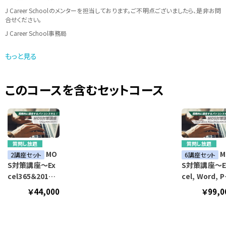
J Career Schoolのメンターを担当しております。ご不明点ございましたら、是非お問
合せください。
J Career School事務局
メールアドレス：info@jcschool.jp
もっと見る
受付時間 10：00〜17：00（土日祝日、夏季休暇、年末年始等を除く）
このコースを含むセットコース
質問し放題
質問し放題
MO
M
2講座セット
6講座セット
S対策講座～Ex
S対策講座～E
cel365＆2019
cel, Word, P
～
werPoint 36
￥44,000
￥99,0
2019～