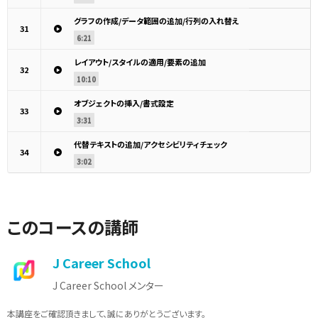
グラフの作成/データ範囲の追加/行列の入れ替え
31
6:21
レイアウト/スタイルの適用/要素の追加
32
10:10
オブジェクトの挿入/書式設定
33
3:31
代替テキストの追加/アクセシビリティチェック
34
3:02
このコースの講師
J Career School
J Career School メンター
本講座をご確認頂きまして、誠にありがとうございます。