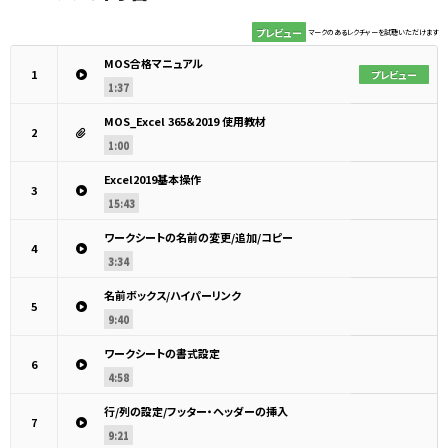
プレビュー
マークのあるレクチャーを試聴いただけます
MOS合格マニュアル
1
プレビュー
1:37
MOS_Excel 365＆2019 使用教材
2
1:00
Excel2019基本操作
3
15:43
ワークシートの名前の変更/追加/コピー
4
3:34
名前ボックス/ハイパーリンク
5
9:40
ワークシートの書式設定
6
4:58
行/列の設定/フッター・ヘッダーの挿入
7
9:21