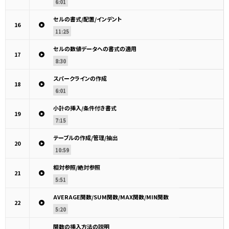
6:01
セルの書式/配置/インデント
16
11:25
セルの数値データへの書式の適用
17
8:30
スパークラインの作成
18
6:01
小計の挿入/条件付き書式
19
7:15
テーブルの作成/管理/抽出
20
10:59
相対参照/絶対参照
21
5:51
AVERAGE関数/SUM関数/MAX関数/MIN関数
22
5:20
関数の挿入方法の説明