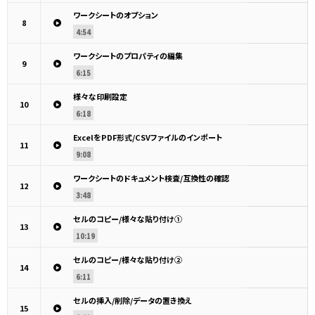
ワークシートのオプション
8
4:54
ワークシートのプロパティの編集
9
6:15
様々な印刷設定
10
6:18
ExcelをPDF形式/CSVファイルのインポート
11
9:08
ワークシートのドキュメント検査/互換性の確認
12
3:48
セルのコピー/様々な貼り付け①
13
10:19
セルのコピー/様々な貼り付け②
14
6:11
セルの挿入/削除/データの置き換え
15