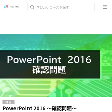
講座
PowerPoint 2016 ～確認問題～