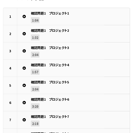
確認問題1 プロジェクト1
1
1:04
確認問題1 プロジェクト2
2
1:32
確認問題1 プロジェクト3
3
2:04
確認問題1 プロジェクト4
4
1:57
確認問題1 プロジェクト5
5
2:04
確認問題1 プロジェクト6
6
3:20
確認問題1 プロジェクト7
7
2:18