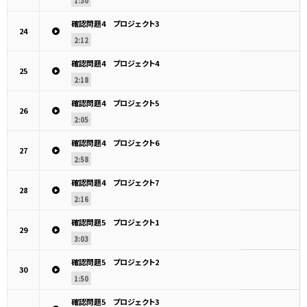
1:30
確認問題4 プロジェクト3
24
2:12
確認問題4 プロジェクト4
25
2:18
確認問題4 プロジェクト5
26
2:05
確認問題4 プロジェクト6
27
2:58
確認問題4 プロジェクト7
28
2:16
確認問題5 プロジェクト1
29
3:03
確認問題5 プロジェクト2
30
1:50
確認問題5 プロジェクト3