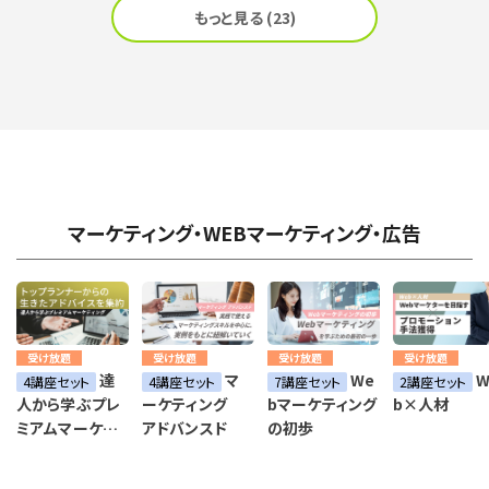
もっと見る (23)
マーケティング・WEBマーケティング・広告
受け放題
受け放題
受け放題
受け放題
達
マ
We
W
4講座セット
4講座セット
7講座セット
2講座セット
人から学ぶプレ
ーケティング
bマーケティング
b×人材
ミアムマーケテ
アドバンスド
の初歩
ィング