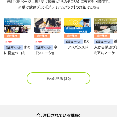
題！TOPページ上部「受け放題」からカテゴリ別に検索も可能です。
※受け放題プラン【プレミアムパック】の詳細は
こちら
受け放題
受け放題
受け放題
受け放題
DX
New!!
New!!
4講座セット
4講座セット
すぐ
ネ
アドバンスド
人から学ぶプ
2講座セット
2講座セット
ミアムマーケ
に役立つコミュ
ゴシエーショ
ィング
ニケーションス
ン エントリー
キル集
もっと見る (30)
今、注目されている講座：