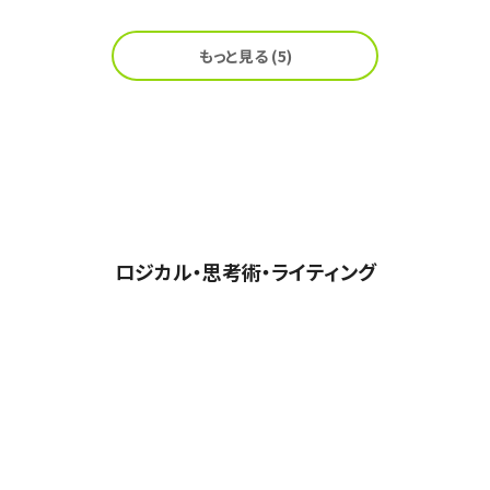
もっと見る (5)
ロジカル・思考術・ライティング
受け放題
受け放題
受け放題
受け放題
ロ
New!!
New!!
4講座セット
4講座セット
すぐ
ネ
ジカルトレーニ
ーケティン
2講座セット
2講座セット
ング
アドバンスド
に役立つコミュ
ゴシエーショ