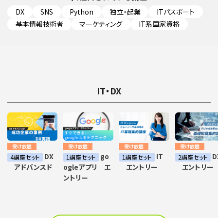
DX
SNS
Python
独立・起業
ITパスポート
基本情報技術者
マーケティング
IT系国家資格
IT・DX
受け放題
受け放題
受け放題
受け放題
DX
go
IT
D
4講座セット
1講座セット
1講座セット
2講座セット
アドバンスド
ogleアプリ エ
エントリー
エントリー
ントリー