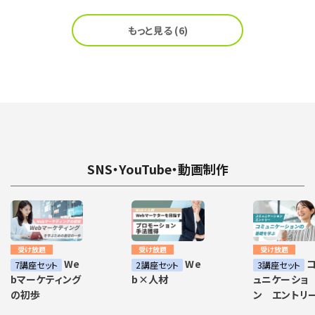
もっと見る (6)
SNS・YouTube・動画制作
受け放題
受け放題
受け放題
We
We
コ
7講座セット
2講座セット
3講座セット
bマーケティング
b×人材
ュニケーショ
の初歩
ン エントリ