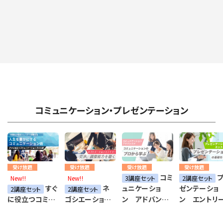
コミュニケーション・プレゼンテーション
受け放題
受け放題
受け放題
受け放題
コミ
プ
New!!
New!!
3講座セット
2講座セット
すぐ
ネ
ュニケーショ
ゼンテーショ
2講座セット
2講座セット
ン アドバンス
ン エントリ
に役立つコミュ
ゴシエーショ
ド
ニケーションス
ン エントリー
キル集