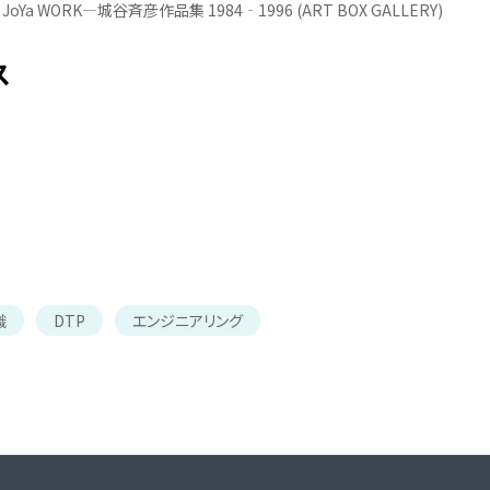
O JoYa WORK―城谷斉彦作品集 1984‐1996 (ART BOX GALLERY)
ス
識
DTP
エンジニアリング