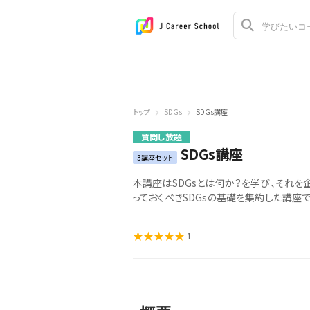
トップ
SDGs
SDGs講座
質問し放題
SDGs講座
3講座セット
本講座はSDGsとは何か？を学び、それを
っておくべきSDGsの基礎を集約した講座で
1