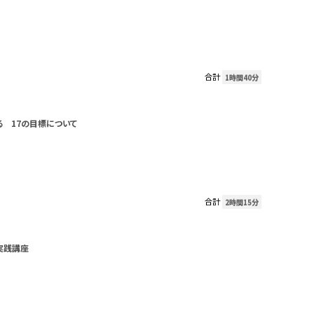
合計
1時間40分
る 17の目標について
合計
2時間15分
実践講座