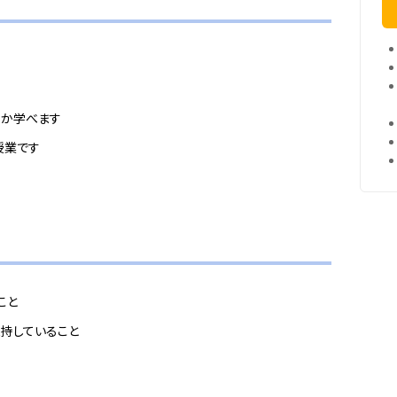
すか学べます
授業です
こと
16を保持していること