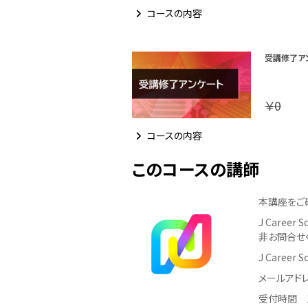
コースの内容
受講修了ア
￥0
コースの内容
このコースの講師
本講座をご
J Care
非お問合せ
J Career
メールアドレス：
受付時間 1