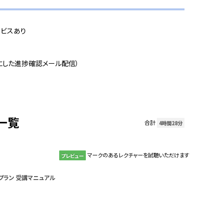
ビスあり
にした進捗確認メール配信）
一覧
合計
4時間28分
マークのあるレクチャーを試聴いただけます
プレビュー
プラン 受講マニュアル