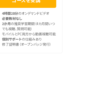
コースを受講
4時間28分
のオンデマンドビデオ
必要教材なし
2か月
の推奨学習期間（4カ月間いつ
でも視聴、質問可能）
モバイルとPC両方から動画視聴可能
個別サポート
の仕組みあり
修了証明書（オープンバッジ発行）