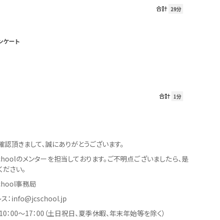
合計
29分
ンケート
合計
1分
確認頂きまして、誠にありがとうございます。
er Schoolのメンターを担当しております。ご不明点ございましたら、是
ください。
 School事務局
info@jcschool.jp
0：00〜17：00（土日祝日、夏季休暇、年末年始等を除く）