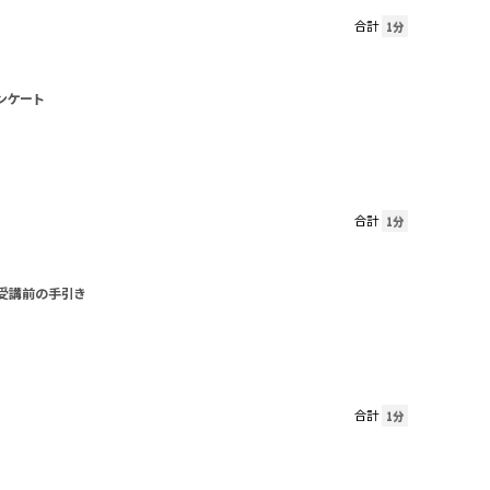
合計
1分
ンケート
合計
1分
 受講前の手引き
合計
1分