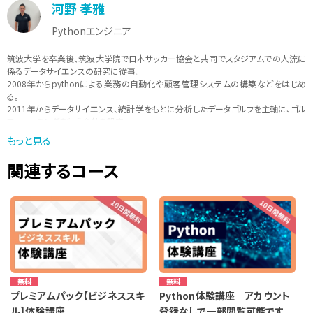
河野 孝雅
Pythonエンジニア
筑波大学を卒業後、筑波大学院で日本サッカー協会と共同でスタジアムでの人流に
係るデータサイエンスの研究に従事。
2008年からpythonによる業務の自動化や顧客管理システムの構築などをはじめ
る。
2011年からデータサイエンス、統計学をもとに分析したデータゴルフを主軸に、ゴル
フティーチングを行う会社を設立。
データをもとにしたスポーツのティーチングを行いながら、現在は、pythonを中心
もっと見る
に、「実際に現場で使えるような学びを提供」をモットーに講師活動も行っている。
関連するコース
無料
無料
プレミアムパック【ビジネススキ
Python体験講座 アカウント
ル】体験講座
登録なしで一部閲覧可能です