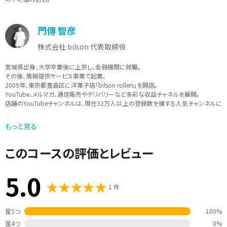
門傳 智彦
株式会社 bilson 代表取締役
宮城県出身、大学卒業後に上京し、金融機関に就職。
その後、情報提供サービス事業で起業。
2009年、東京都豊島区に洋菓子店「bilson rollers」を開店。
YouTube、メルマガ、通信販売やデリバリーなど多彩な収益チャネルを展開。
店舗のYouTubeチャンネルは、現在32万人以上の登録数を擁する人気チャンネルに
成長。
得意技は広告ライティング（起業時に多額の借金を抱えたが広告がヒットし集客に
もっと見る
成功）、
趣味は格闘技観戦と格闘技トレーニング、もちろんスイーツも大好き。
このコースの評価とレビュー
5.0
1 件
星5つ
100%
星4つ
0%