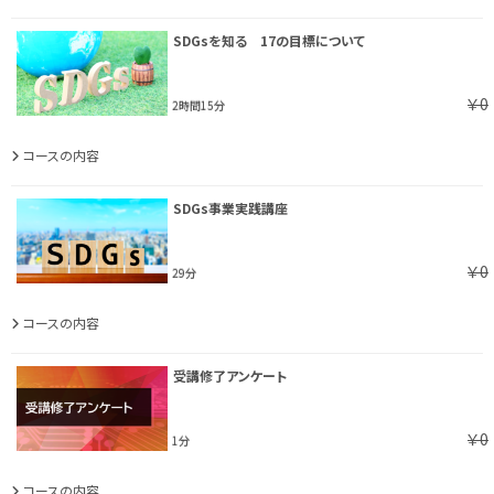
SDGsを知る 17の目標について
￥0
2時間15分
コースの内容
SDGs事業実践講座
￥0
29分
コースの内容
受講修了アンケート
￥0
1分
コースの内容