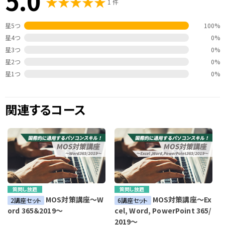
5.0
1 件
星5つ
100%
星4つ
0%
星3つ
0%
星2つ
0%
星1つ
0%
関連するコース
質問し放題
質問し放題
MOS対策講座～W
MOS対策講座～Ex
2講座セット
6講座セット
ord 365＆2019～
cel, Word, PowerPoint 365/
2019～