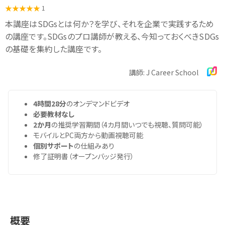
1
本講座はSDGsとは何か？を学び、それを企業で実践するため
の講座です。SDGsのプロ講師が教える、今知っておくべきSDGs
の基礎を集約した講座です。
講師: J Career School
4時間28分
のオンデマンドビデオ
必要教材なし
2か月
の推奨学習期間（4カ月間いつでも視聴、質問可能）
モバイルとPC両方から動画視聴可能
個別サポート
の仕組みあり
修了証明書（オープンバッジ発行）
概要