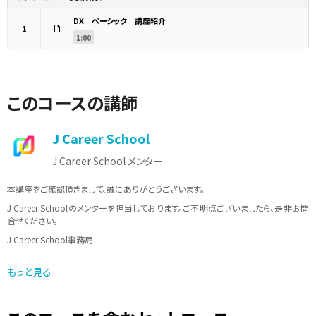
DX ベーシック 講座紹介
1
1:00
このコースの講師
J Career School
J Career School メンター
本講座をご確認頂きまして、誠にありがとうございます。
J Career Schoolのメンターを担当しております。ご不明点ございましたら、是非お問
合せください。
J Career School事務局
メールアドレス：info@jcschool.jp
もっと見る
受付時間 10：00〜17：00（土日祝日、夏季休暇、年末年始等を除く）