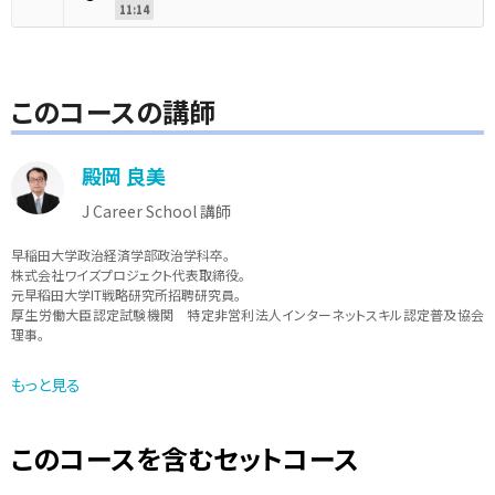
11:14
このコースの講師
殿岡 良美
J Career School 講師
早稲田大学政治経済学部政治学科卒。
株式会社ワイズプロジェクト代表取締役。
元早稻田大学IT戦略研究所招聘研究員。
厚生労働大臣認定試験機関 特定非営利法人インターネットスキル認定普及協会
理事。
ITやマーケティング、セールスプロモーション、ビジネス、アートに関する幅広い領域
もっと見る
についての執筆や企画、講演、システム開発、ネットワーク構築、サーバー運用、情報
システム管理、PMやITコンサルタント、SNSマーケティングの実施、セールスプロモー
ション企画など。2013年からは位置情報プラットホームの運用などを中心に行なっ
ている。
このコースを含むセットコース
BlogやWebメディアでのIT関連の著述や撮影も多く担当している。