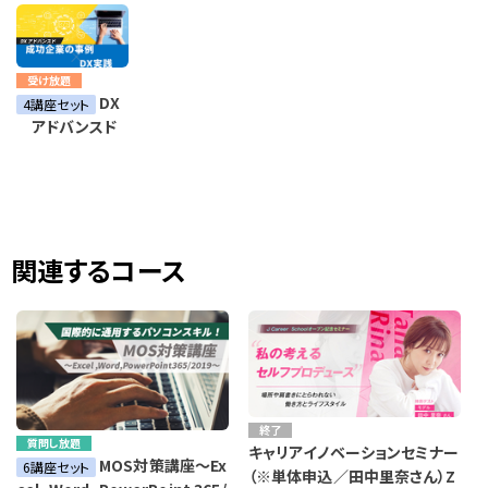
受け放題
DX
4講座セット
アドバンスド
関連するコース
終了
質問し放題
キャリアイノベーションセミナー
MOS対策講座～Ex
6講座セット
（※単体申込／田中里奈さん）Z