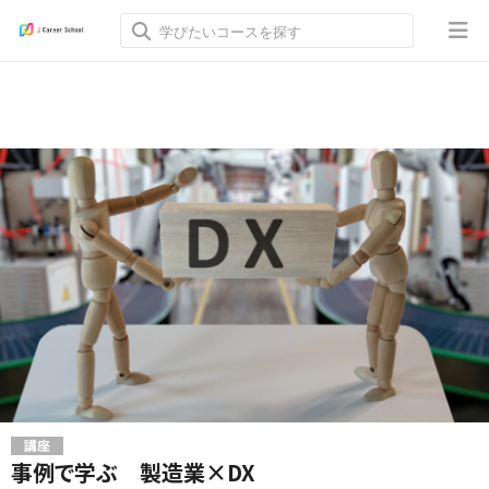
講座
事例で学ぶ 製造業×DX