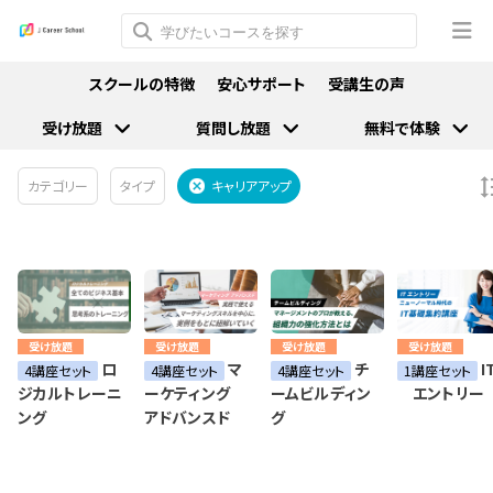
スクールの特徴
安心サポート
受講生の声
受け放題
質問し放題
無料で体験
カテゴリー
タイプ
キャリアアップ
受け放題
受け放題
受け放題
受け放題
ロ
マ
チ
I
4講座セット
4講座セット
4講座セット
1講座セット
ジカルトレーニ
ーケティング
ームビルディン
エントリー
ング
アドバンスド
グ