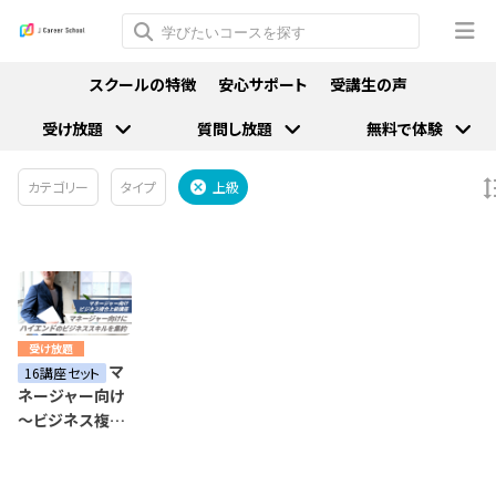
スクールの特徴
安心サポート
受講生の声
受け放題
質問し放題
無料で体験
カテゴリー
タイプ
上級
受け放題
マ
16講座セット
ネージャー向け
～ビジネス複合
上級講座～