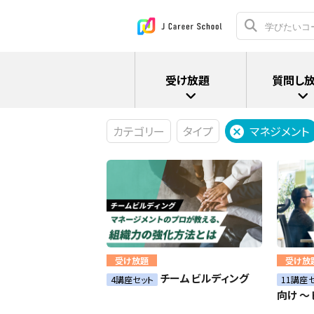
受け放題
質問し
カテゴリー
タイプ
マネジメント
受け放題
受け放
チームビルディング
4講座セット
11講座
向け 