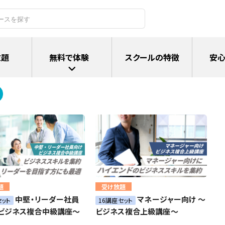
放題
無料で体験
スクールの特徴
安心
題
受け放題
中堅・リーダー社員
マネージャー向け ～
セット
16講座セット
～ビジネス複合中級講座～
ビジネス複合上級講座～