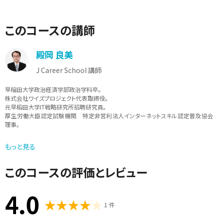
このコースの講師
殿岡 良美
J Career School 講師
早稲田大学政治経済学部政治学科卒。
株式会社ワイズプロジェクト代表取締役。
元早稻田大学IT戦略研究所招聘研究員。
厚生労働大臣認定試験機関 特定非営利法人インターネットスキル認定普及協会
理事。
ITやマーケティング、セールスプロモーション、ビジネス、アートに関する幅広い領域
もっと見る
についての執筆や企画、講演、システム開発、ネットワーク構築、サーバー運用、情報
システム管理、PMやITコンサルタント、SNSマーケティングの実施、セールスプロモー
ション企画など。2013年からは位置情報プラットホームの運用などを中心に行なっ
このコースの評価とレビュー
ている。
BlogやWebメディアでのIT関連の著述や撮影も多く担当している。
4.0
1 件