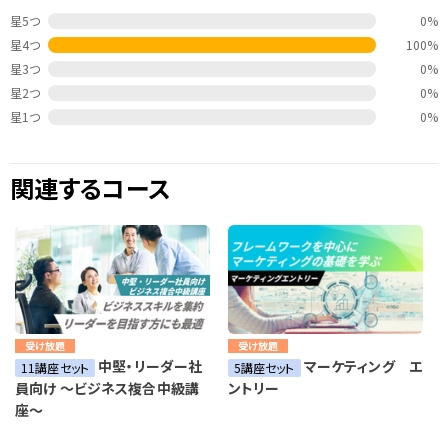
星5つ
0%
星4つ
100%
星3つ
0%
星2つ
0%
星1つ
0%
関連するコース
受け放題
受け放題
中堅・リーダー社
マーケティング エ
11講座セット
5講座セット
員向け ～ビジネス複合中級講
ントリー
座～