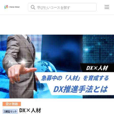
受け放題
DX×人材
2講座セット