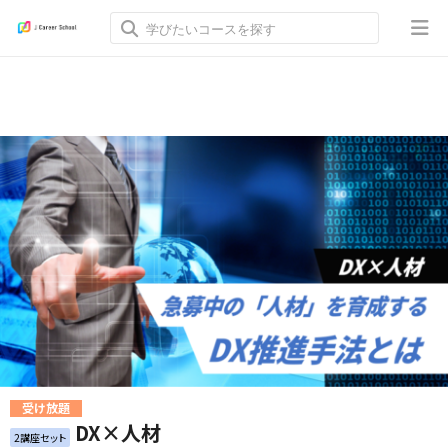
受け放題
DX×人材
2講座セット