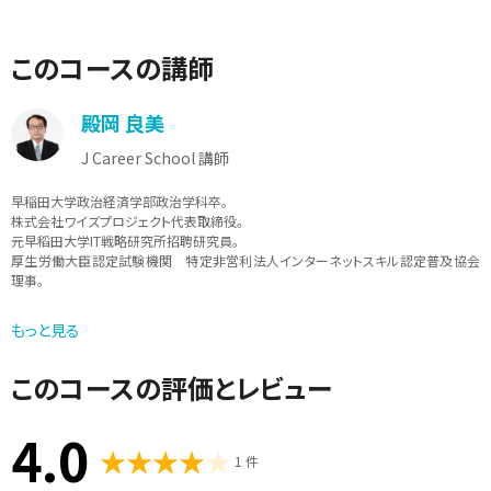
このコースの講師
殿岡 良美
J Career School 講師
早稲田大学政治経済学部政治学科卒。
株式会社ワイズプロジェクト代表取締役。
元早稻田大学IT戦略研究所招聘研究員。
厚生労働大臣認定試験機関 特定非営利法人インターネットスキル認定普及協会
理事。
ITやマーケティング、セールスプロモーション、ビジネス、アートに関する幅広い領域
もっと見る
についての執筆や企画、講演、システム開発、ネットワーク構築、サーバー運用、情報
システム管理、PMやITコンサルタント、SNSマーケティングの実施、セールスプロモー
ション企画など。2013年からは位置情報プラットホームの運用などを中心に行なっ
このコースの評価とレビュー
ている。
BlogやWebメディアでのIT関連の著述や撮影も多く担当している。
4.0
1 件