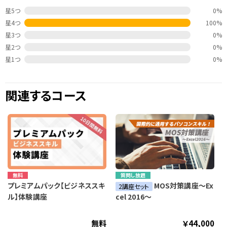
星5つ
0%
星4つ
100%
星3つ
0%
星2つ
0%
星1つ
0%
関連するコース
無料
質問し放題
プレミアムパック【ビジネススキ
MOS対策講座～Ex
2講座セット
ル】体験講座
cel 2016～
無料
￥44,000