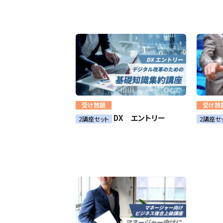
受け放題
受け放
DX エントリー
2講座セット
2講座セ