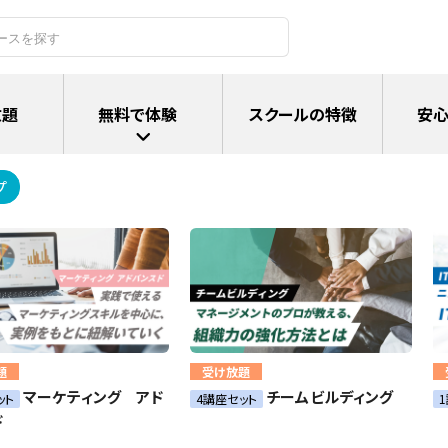
放題
無料で体験
スクールの特徴
安心
プ
題
受け放題
マーケティング アド
チームビルディング
ット
4講座セット
ド