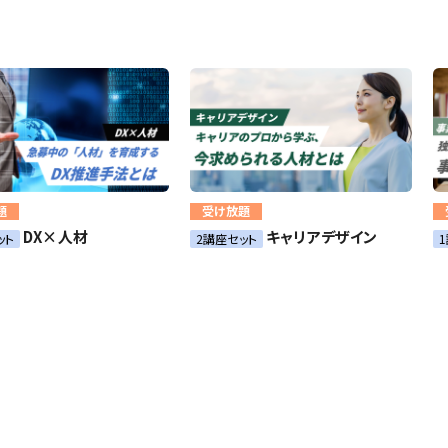
題
受け放題
DX×人材
キャリアデザイン
ット
2講座セット