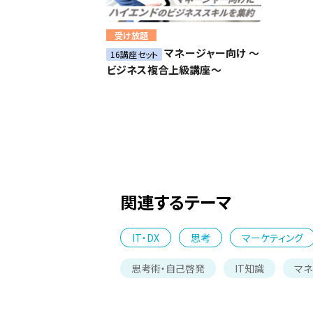
受け放題
マネージャー向け ～
16講座セット
ビジネス複合上級講座～
関連するテーマ
IT・DX
思考
マーケティング
思考術・自己啓発
IT知識
マネ