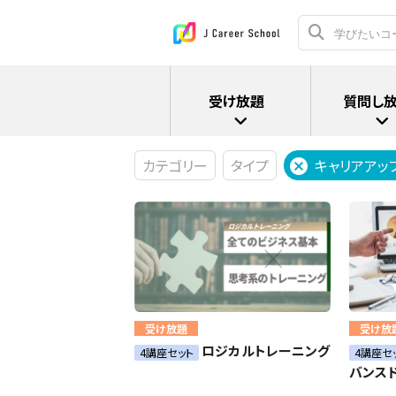
受け放題
質問し
カテゴリー
タイプ
キャリアアッ
受け放題
受け放
ロジカルトレーニング
4講座セット
4講座セ
バンス