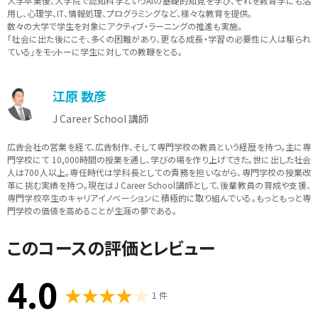
大学卒業後、大学院で認知科学というAIの基礎的知見を学び、それを教育学にも活
用し、心理学、IT、情報処理、プログラミングなど、様々な教育を提供。
数々の大学で学生を対象にアクティブ・ラーニングの推進も実施。
「社会に出た後にこそ、多くの困難があり、更なる成長・学習の必要性に人は駆られ
ている」をモットーに学生に対しての教鞭をとる。
江原 数彦
J Career School 講師
広告会社の営業を経て、広告制作、そして専門学校の教員という経歴を持つ。主に専
門学校にて 10,000時間の授業を通し、学びの場を作り上げてきた。世に出した社会
人は700人以上。専任時代は学科長としての責務を担いながら、専門学校の授業改
革に挑む実績を持つ。現在はJ Career School講師として、後輩教員の育成や支援、
専門学校卒生のキャリアイノベーションに積極的に取り組んでいる。もっともっと専
門学校の価値を高めることが生涯の夢である。
このコースの評価とレビュー
4.0
1 件