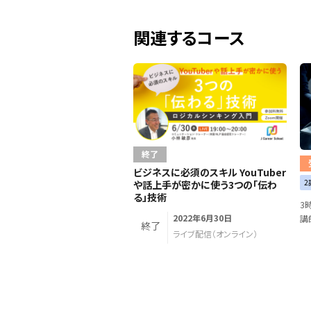
関連するコース
終了
ビジネスに必須のスキル YouTuber
2
や話上手が密かに使う3つの「伝わ
る」技術
3
2022年6月30日
講
終了
ライブ配信（オンライン）