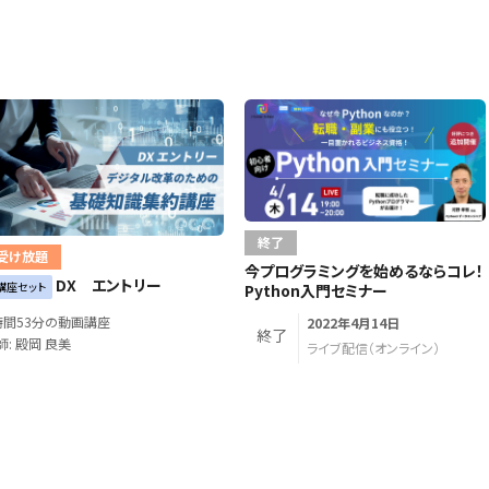
終了
受け放題
今プログラミングを始めるならコレ！
DX エントリー
講座セット
Python入門セミナー
時間53分の動画講座
2022年4月14日
終了
師: 殿岡 良美
ライブ配信（オンライン）