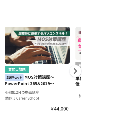
終了
質問し放題
キャリアイノベーションセミナー
MOS対策講座～
2講座セット
単体申込／田中里奈さん）Zoo
PowerPoint 365＆2019～
催
4時間12分の動画講座
2021年9月14日
終了
講師: J Career School
ライブ配信（オンライン）
￥44,000