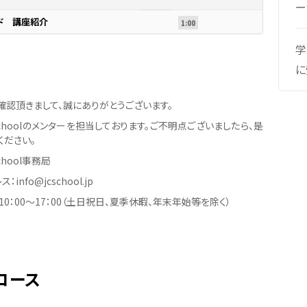
ー
ド 講座紹介
1:00
学
に
確認頂きまして、誠にありがとうございます。
er Schoolのメンターを担当しております。ご不明点ございましたら、是
ください。
 School事務局
info@jcschool.jp
0：00〜17：00（土日祝日、夏季休暇、年末年始等を除く）
コース