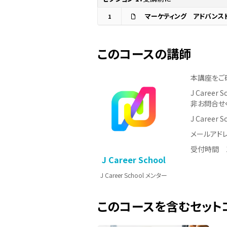
マーケティング アドバンス
1
このコースの講師
本講座をご
J Care
非お問合せ
J Career
メールアドレス：
受付時間 1
J Career School
J Career School メンター
このコースを含むセット