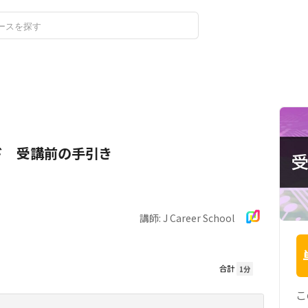
ログイン
新規登録
ド 受講前の手引き
講師: J Career School
合計
1分
こ