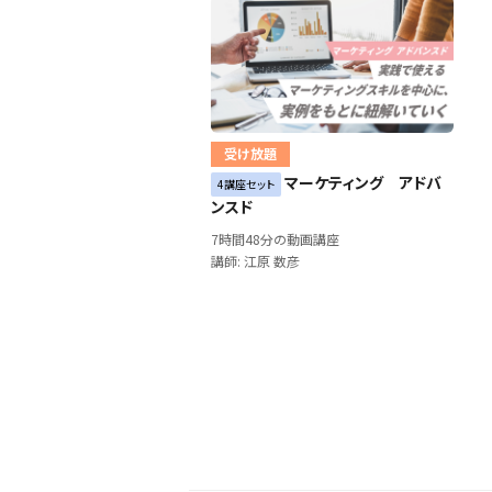
受け放題
マーケティング アドバ
4講座セット
ンスド
7時間48分の動画講座
講師: 江原 数彦