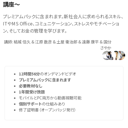
講座～
プレミアムパックに含まれます。新社会人に求められるスキル、
ITやMS Office、コミュニケーション、ストレスやモチベーショ
ン、そしてお金の管理を学びます。
講師: 結城 信久 & 江原 数彦 & 土屋 衛治郎 & 遠藤 康平 & 国分
さやか
12時間56分
のオンデマンドビデオ
プレミアムパックに含まれます
必要教材なし
1年間受け放題
モバイルとPC両方から動画視聴可能
個別サポート
の仕組みあり
修了証明書（オープンバッジ発行）