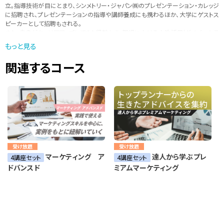
立。指導技術が目にとまり、シンメトリー・ジャパン㈱のプレゼンテーション・カレッジ
に招聘され、プレゼンテーションの指導や講師養成にも携わるほか、大学にゲストス
ピーカーとして招聘もされる。
また、自身がキャリアアップしてきた経験から、職場における女性活用(ダイバーシテ
ィ)に造詣も深く、東京家政学院大学（女子大学）、武蔵野大学附属武蔵野女子高等学
もっと見る
院などでキャリアデザインなどの講座も担当する。
その後、自身の指導の幅を広げるべく立教大学大学院ビジネスデザイン研究科にて
関連するコース
MBAを取得。修士論文では、企業がサステナブルな成長を遂げる手段として、職場に
おける心理的安全性を高めるための具体的な施策について研究し、優秀論文賞を受
賞。
現在、各企業の文化を軸に社員の傾向を分析し、具体的な施策について進言するこ
とにより、企業のダイバーシティマネジメントの推進を後押しすることに力を入れて
いる。
受け放題
受け放題
マーケティング ア
達人から学ぶプレ
4講座セット
4講座セット
ドバンスド
ミアムマーケティング