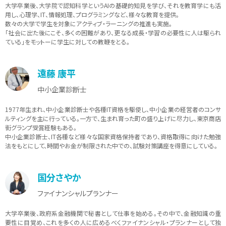
大学卒業後、大学院で認知科学というAIの基礎的知見を学び、それを教育学にも活
用し、心理学、IT、情報処理、プログラミングなど、様々な教育を提供。
数々の大学で学生を対象にアクティブ・ラーニングの推進も実施。
「社会に出た後にこそ、多くの困難があり、更なる成長・学習の必要性に人は駆られ
ている」をモットーに学生に対しての教鞭をとる。
遠藤 康平
中小企業診断士
1977年生まれ、中小企業診断士や各種IT資格を駆使し、中小企業の経営者のコンサ
ルティングを主に行っている。一方で、生まれ育った町の盛り上げに尽力し、東京商店
街グランプ受賞経験もある。
中小企業診断士、IT各種など様々な国家資格保持者であり、資格取得に向けた勉強
法をもとにして、時間やお金が制限された中での、試験対策講座を得意にしている。
国分さやか
ファイナンシャルプランナー
大学卒業後、政府系金融機関で秘書として仕事を始める。その中で、金融知識の重
要性に目覚め、これを多くの人に広めるべくファイナンシャル・プランナーとして独