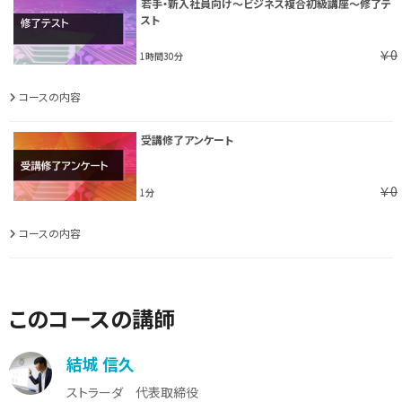
若手・新入社員向け～ビジネス複合初級講座～修了テ
スト
￥0
1時間30分
コースの内容
受講修了アンケート
￥0
1分
コースの内容
このコースの講師
結城 信久
ストラーダ 代表取締役