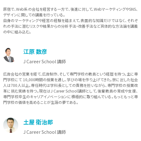
原宿で、Web系の会社を経営する一方で、後進に対して、WebマーケティングやSNS、
デザインに関しての講義を行っている。
自身のマーケティングや経営の経験を踏まえて、表面的な知識だけではなく、それぞ
れの手法に潜むリスクや結果からの分析手法・改善手法など具体的な方法論を講義
の中に組み込む。
江原 数彦
J Career School 講師
広告会社の営業を経て、広告制作、そして専門学校の教員という経歴を持つ。主に専
門学校にて 10,000時間の授業を通し、学びの場を作り上げてきた。世に出した社会
人は700人以上。専任時代は学科長としての責務を担いながら、専門学校の授業改
革に挑む実績を持つ。現在はJ Career School講師として、後輩教員の育成や支援、
専門学校卒生のキャリアイノベーションに積極的に取り組んでいる。もっともっと専
門学校の価値を高めることが生涯の夢である。
土屋 衛治郎
J Career School 講師