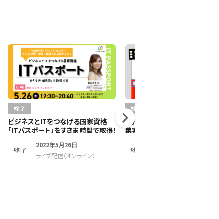
終了
終了
ビジネスとITをつなげる国家資格
目指せ登録者1,000人！ YouTu
「ITパスポート」をすきま時間で取得！
集客アップ！
2022年5月26日
2022年4月26日
終了
終了
ライブ配信（オンライン）
ライブ配信（オンライン）