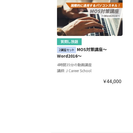
質問し放題
MOS対策講座～
2講座セット
Word2016～
4時間35分の動画講座
講師: J Career School
￥44,000