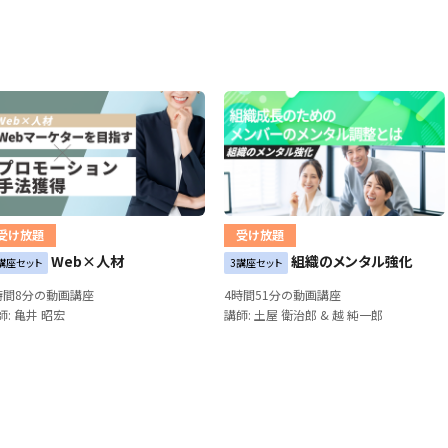
受け放題
受け放題
Web×人材
組織のメンタル強化
講座セット
3講座セット
時間8分の動画講座
4時間51分の動画講座
師: 亀井 昭宏
講師: 土屋 衛治郎 & 越 純一郎