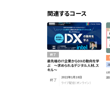
関連するコース
終了
最先端のIT企業からDXの動向を学
2
ぶ 〜求められるデジタル人材、ス
キル〜
6
2022年1月18日
講
終了
ライブ配信（オンライン）