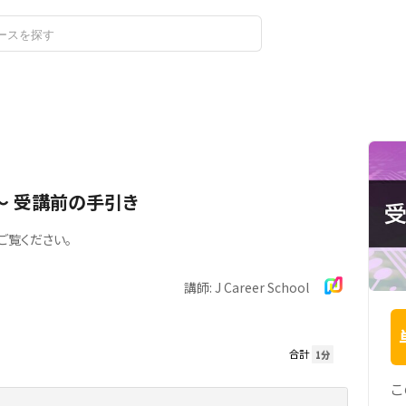
ログイン
新規登録
6～ 受講前の手引き
ご覧ください。
講師: J Career School
合計
1分
こ