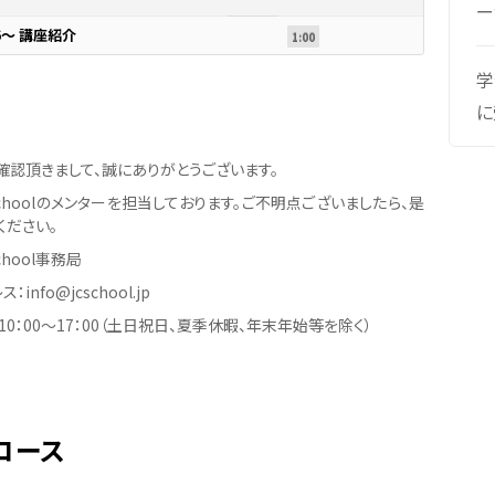
ー
6～ 講座紹介
1:00
学
に
確認頂きまして、誠にありがとうございます。
er Schoolのメンターを担当しております。ご不明点ございましたら、是
ください。
 School事務局
info@jcschool.jp
0：00〜17：00（土日祝日、夏季休暇、年末年始等を除く）
コース