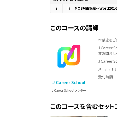
MOS対策講座～Word201
1
このコースの講師
本講座をご
J Care
非お問合せ
J Career
メールアドレス：
受付時間 1
J Career School
J Career School メンター
このコースを含むセット