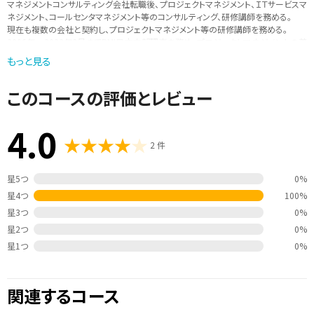
マネジメントコンサルティング会社転職後、プロジェクトマネジメント、ＩＴサービスマ
ネジメント、コールセンタマネジメント等のコンサルティング、研修講師を務める。
現在も複数の会社と契約し、プロジェクトマネジメント等の研修講師を務める。
2006年～2022年3月までPMI日本支部理事を務め、プロジェクトマネジメントの普
及に努める。
もっと見る
2022年4月よりPMI日本支部監事に就任する。
著書に、日本能率協会マネジメントセンター通信講座「プロジェクトマネジメント入
このコースの評価とレビュー
門」などがある。
4.0
2 件
星5つ
0%
星4つ
100%
星3つ
0%
星2つ
0%
星1つ
0%
関連するコース