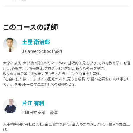
このコースの講師
土屋 衛治郎
J Career School 講師
大学卒業後、大学院で認知科学というAIの基礎的知見を学び、それを教育学にも活
用し、心理学、IT、情報処理、プログラミングなど、様々な教育を提供。
数々の大学で学生を対象にアクティブ・ラーニングの推進も実施。
「社会に出た後にこそ、多くの困難があり、更なる成長・学習の必要性に人は駆られ
ている」をモットーに学生に対しての教鞭をとる。
片江 有利
PMI日本支部 監事
大手損害保険会社に入社、企画部門を歴任。最大のプロジェクトは、生保事業立上
げ。