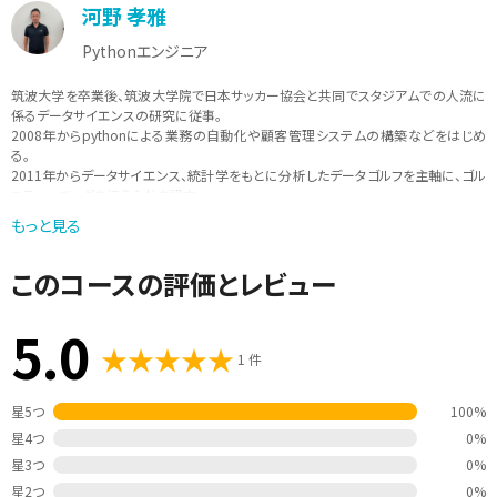
河野 孝雅
Pythonエンジニア
筑波大学を卒業後、筑波大学院で日本サッカー協会と共同でスタジアムでの人流に
係るデータサイエンスの研究に従事。
2008年からpythonによる業務の自動化や顧客管理システムの構築などをはじめ
る。
2011年からデータサイエンス、統計学をもとに分析したデータゴルフを主軸に、ゴル
フティーチングを行う会社を設立。
データをもとにしたスポーツのティーチングを行いながら、現在は、pythonを中心
もっと見る
に、「実際に現場で使えるような学びを提供」をモットーに講師活動も行っている。
このコースの評価とレビュー
5.0
1 件
星5つ
100%
星4つ
0%
星3つ
0%
星2つ
0%