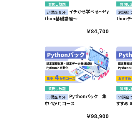
質問し放題
質問し
イチから学べる～Py
24講座セット
20講座
thon基礎講座～
thon
￥84,700
質問し放題
質問し
Pythonパック 集
59講座セット
59講座
中 4か月コース
すすめ 
￥98,900