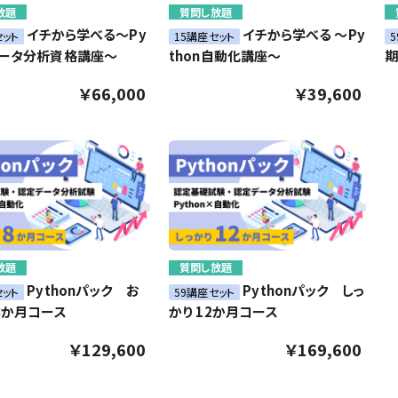
放題
質問し放題
イチから学べる～Py
イチから学べる ～Py
セット
15講座セット
データ分析資格講座～
thon自動化講座～
期
￥66,000
￥39,600
放題
質問し放題
Pythonパック お
Pythonパック しっ
セット
59講座セット
8か月コース
かり 12か月コース
￥129,600
￥169,600