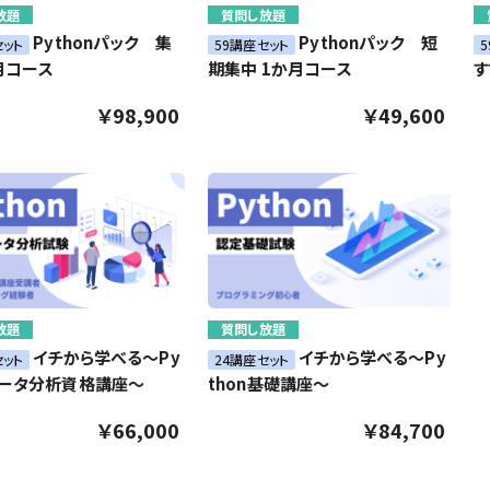
放題
質問し放題
Pythonパック 集
Pythonパック 短
セット
59講座セット
月コース
期集中 1か月コース
す
￥98,900
￥49,600
放題
質問し放題
イチから学べる～Py
イチから学べる～Py
セット
24講座セット
データ分析資格講座～
thon基礎講座～
￥66,000
￥84,700