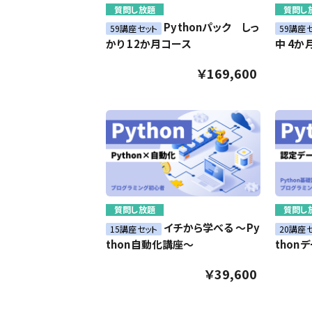
質問し放題
質問し
Pythonパック しっ
59講座セット
59講座
かり 12か月コース
中 4か
￥169,600
質問し放題
質問し
イチから学べる ～Py
15講座セット
20講座
thon自動化講座～
thon
￥39,600